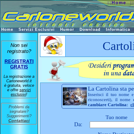
::Home
:
Home
Servizi Esclusivi
Humor
Download
Informatica
Cartol
Non sei
registrato?
REGISTRATI
GRATIS
La registrazione a
Carloneworld.it
è gratuita, veloce
La Cartolina sta pe
e offre
servizi
esclusivi
!
Inserisci il tuo nome e
riconoscerti), il nome
cambiare Cartolina:
c
Problemi da
segnalare?
Suggerimenti?
Tuo nome
Contattaci
Da: