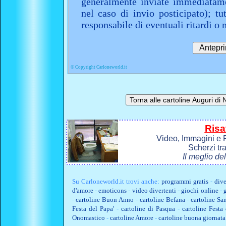
generalmente inviate immediatame
nel caso di invio posticipato); t
responsabile di eventuali ritardi 
©
Copyright Carloneworld.it
Risa
Video, Immagini e P
Scherzi tr
Il meglio de
Su
Carloneworld.it
trovi anche:
programmi gratis
-
dive
d'amore
-
emoticons
-
video divertenti
-
giochi online
-
-
cartoline Buon Anno
-
cartoline Befana
-
cartoline Sa
Festa del Papa'
-
cartoline di Pasqua
-
cartoline Fest
Onomastico
-
cartoline Amore
-
cartoline buona giornata