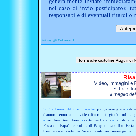
generalmente inviate immediatame
nel caso di invio posticipato); t
responsabile di eventuali ritardi 
©
Copyright Carloneworld.it
Risa
Video, Immagini e P
Scherzi tr
Il meglio de
Su
Carloneworld.it
trovi anche:
programmi gratis
-
dive
d'amore
-
emoticons
-
video divertenti
-
giochi online
-
-
cartoline Buon Anno
-
cartoline Befana
-
cartoline Sa
Festa del Papa'
-
cartoline di Pasqua
-
cartoline Fest
Onomastico
-
cartoline Amore
-
cartoline buona giornata