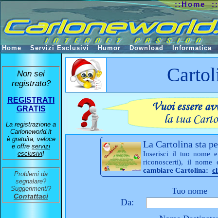
::Home
:
Home
Servizi Esclusivi
Humor
Download
Informatica
Cartol
Non sei
registrato?
REGISTRATI
GRATIS
La registrazione a
Carloneworld.it
è gratuita, veloce
La Cartolina sta pe
e offre
servizi
esclusivi
!
Inserisci il tuo nome e
riconoscerti), il nome
cambiare Cartolina:
c
Problemi da
segnalare?
Suggerimenti?
Tuo nome
Contattaci
Da: