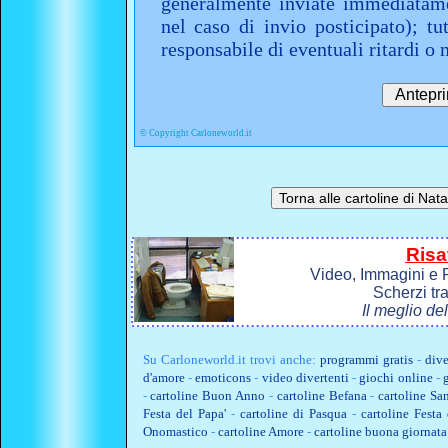
generalmente inviate immediatame
nel caso di invio posticipato); t
responsabile di eventuali ritardi 
©
Copyright Carloneworld.it
Risa
Video, Immagini e P
Scherzi tr
Il meglio de
Su
Carloneworld.it
trovi anche:
programmi gratis
-
dive
d'amore
-
emoticons
-
video divertenti
-
giochi online
-
-
cartoline Buon Anno
-
cartoline Befana
-
cartoline Sa
Festa del Papa'
-
cartoline di Pasqua
-
cartoline Fest
Onomastico
-
cartoline Amore
-
cartoline buona giornata