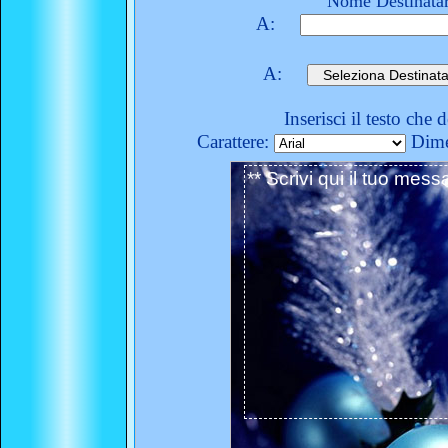
Nome Destinatar
A:
A:
Inserisci il testo che 
Carattere:
Dime