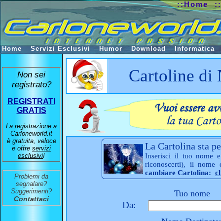
::Home
:
Home
Servizi Esclusivi
Humor
Download
Informatica
Cartoline di
Non sei
registrato?
REGISTRATI
GRATIS
La registrazione a
Carloneworld.it
è gratuita, veloce
La Cartolina sta pe
e offre
servizi
esclusivi
!
Inserisci il tuo nome e
riconoscerti), il nome
cambiare Cartolina:
c
Problemi da
segnalare?
Suggerimenti?
Tuo nome
Contattaci
Da: