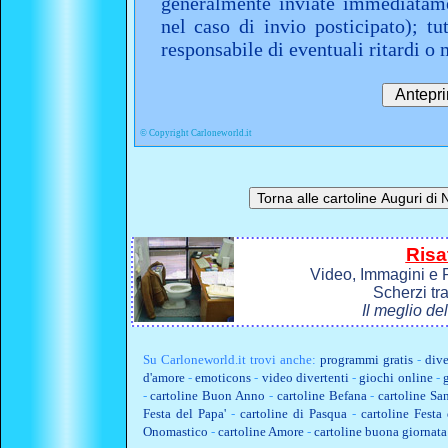
generalmente inviate immediatame
nel caso di invio posticipato); t
responsabile di eventuali ritardi 
©
Copyright Carloneworld.it
Risa
Video, Immagini e P
Scherzi tr
Il meglio de
Su
Carloneworld.it
trovi anche:
programmi gratis
-
dive
d'amore
-
emoticons
-
video divertenti
-
giochi online
-
-
cartoline Buon Anno
-
cartoline Befana
-
cartoline Sa
Festa del Papa'
-
cartoline di Pasqua
-
cartoline Fest
Onomastico
-
cartoline Amore
-
cartoline buona giornata