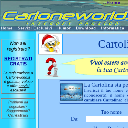
::Home
:
Home
Servizi Esclusivi
Humor
Download
Informatica
Cartol
Non sei
registrato?
REGISTRATI
GRATIS
La registrazione a
Carloneworld.it
è gratuita, veloce
La Cartolina sta pe
e offre
servizi
esclusivi
!
Inserisci il tuo nome e
riconoscerti), il nome
cambiare Cartolina:
c
Problemi da
segnalare?
Suggerimenti?
Tuo nome
Contattaci
Da: