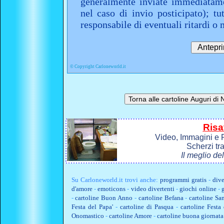
generalmente inviate immediatame
nel caso di invio posticipato); t
responsabile di eventuali ritardi 
©
Copyright Carloneworld.it
Risa
Video, Immagini e P
Scherzi tr
Il meglio de
Su
Carloneworld.it
trovi anche:
programmi gratis
-
dive
d'amore
-
emoticons
-
video divertenti
-
giochi online
-
-
cartoline Buon Anno
-
cartoline Befana
-
cartoline Sa
Festa del Papa'
-
cartoline di Pasqua
-
cartoline Fest
Onomastico
-
cartoline Amore
-
cartoline buona giornata