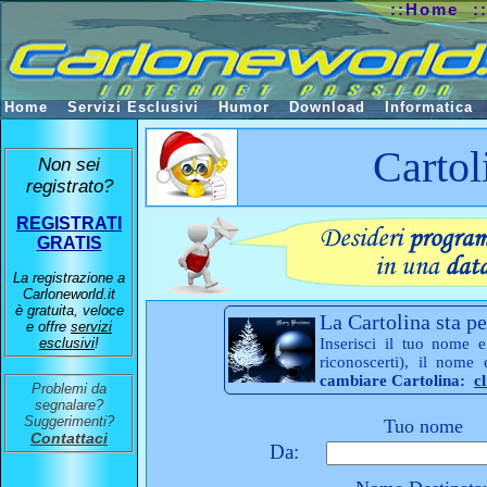
::Home
:
Home
Servizi Esclusivi
Humor
Download
Informatica
Cartol
Non sei
registrato?
REGISTRATI
GRATIS
La registrazione a
Carloneworld.it
è gratuita, veloce
La Cartolina sta pe
e offre
servizi
esclusivi
!
Inserisci il tuo nome e
riconoscerti), il nome
cambiare Cartolina:
c
Problemi da
segnalare?
Suggerimenti?
Tuo nome
Contattaci
Da: