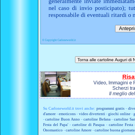
generalmente inviate immediatame
nel caso di invio posticipato); t
responsabile di eventuali ritardi 
©
Copyright Carloneworld.it
Risa
Video, Immagini e P
Scherzi tr
Il meglio de
Su
Carloneworld.it
trovi anche:
programmi gratis
-
dive
d'amore
-
emoticons
-
video divertenti
-
giochi online
-
-
cartoline Buon Anno
-
cartoline Befana
-
cartoline Sa
Festa del Papa'
-
cartoline di Pasqua
-
cartoline Fest
Onomastico
-
cartoline Amore
-
cartoline buona giornata