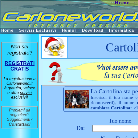
::Home
:
Home
Servizi Esclusivi
Humor
Download
Informatica
Cartol
Non sei
registrato?
REGISTRATI
GRATIS
La registrazione a
Carloneworld.it
è gratuita, veloce
La Cartolina sta pe
e offre
servizi
esclusivi
!
Inserisci il tuo nome e
riconoscerti), il nome
cambiare Cartolina:
c
Problemi da
segnalare?
Suggerimenti?
Tuo nome
Contattaci
Da: