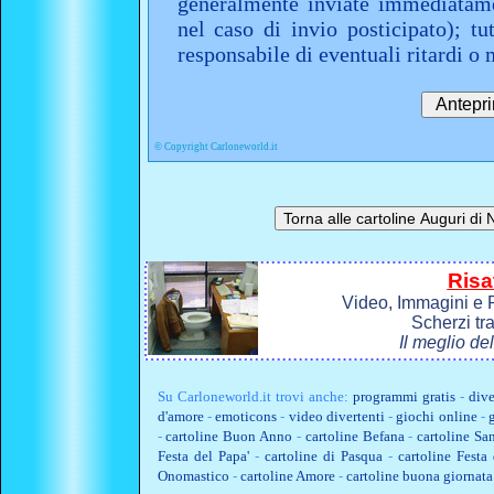
generalmente inviate immediatame
nel caso di invio posticipato); t
responsabile di eventuali ritardi 
©
Copyright Carloneworld.it
Risa
Video, Immagini e P
Scherzi tr
Il meglio de
Su
Carloneworld.it
trovi anche:
programmi gratis
-
dive
d'amore
-
emoticons
-
video divertenti
-
giochi online
-
-
cartoline Buon Anno
-
cartoline Befana
-
cartoline Sa
Festa del Papa'
-
cartoline di Pasqua
-
cartoline Fest
Onomastico
-
cartoline Amore
-
cartoline buona giornata