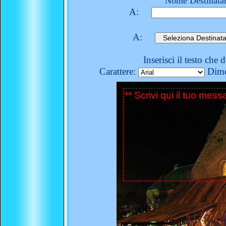
Nome Destinatar
A:
A:
Inserisci il testo che 
Carattere:
Dime