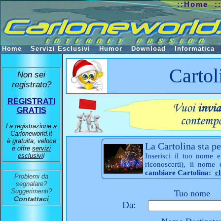
::Home
:
Home
Servizi Esclusivi
Humor
Download
Informatica
Cartol
Non sei
registrato?
REGISTRATI
GRATIS
La registrazione a
Carloneworld.it
è gratuita, veloce
La Cartolina sta pe
e offre
servizi
esclusivi
!
Inserisci il tuo nome e
riconoscerti), il nome
cambiare Cartolina:
c
Problemi da
segnalare?
Suggerimenti?
Tuo nome
Contattaci
Da: