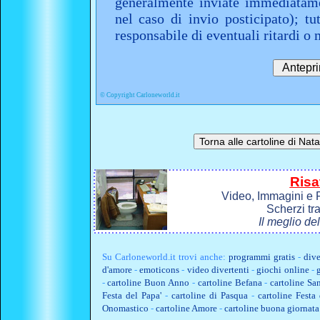
generalmente inviate immediatame
nel caso di invio posticipato); t
responsabile di eventuali ritardi 
©
Copyright Carloneworld.it
Risa
Video, Immagini e P
Scherzi tr
Il meglio de
Su
Carloneworld.it
trovi anche:
programmi gratis
-
dive
d'amore
-
emoticons
-
video divertenti
-
giochi online
-
-
cartoline Buon Anno
-
cartoline Befana
-
cartoline Sa
Festa del Papa'
-
cartoline di Pasqua
-
cartoline Fest
Onomastico
-
cartoline Amore
-
cartoline buona giornata