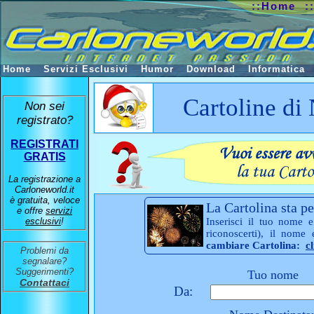
::Home
:
Home
Servizi Esclusivi
Humor
Download
Informatica
Cartoline di
Non sei
registrato?
REGISTRATI
GRATIS
La registrazione a
Carloneworld.it
è gratuita, veloce
La Cartolina sta pe
e offre
servizi
esclusivi
!
Inserisci il tuo nome e
riconoscerti), il nome
cambiare Cartolina:
c
Problemi da
segnalare?
Suggerimenti?
Tuo nome
Contattaci
Da: