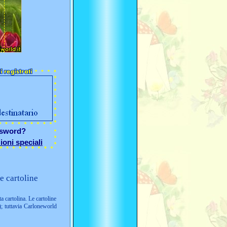
ssword?
ioni speciali
e cartoline
ta cartolina. Le cartoline
; tuttavia Carloneworld