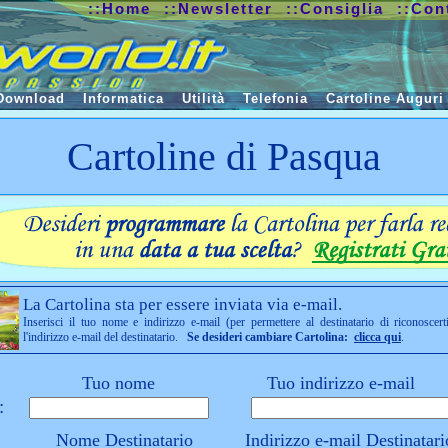
::Home
::Newsletter
::Consiglia
::Con
Download
Informatica
Utilità
Telefonia
Cartoline Auguri
Cartoline di Pasqua
La Cartolina sta per essere inviata via e-mail.
Inserisci il tuo nome e indirizzo e-mail (per permettere al destinatario di riconoscert
l'indirizzo e-mail del destinatario.
Se desideri cambiare Cartolina:
clicca qui
.
Tuo nome
Tuo indirizzo e-mail
:
Nome Destinatario
Indirizzo e-mail Destinatari