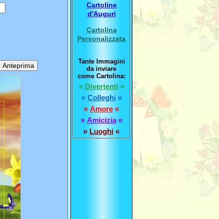
Cartoline
d'Auguri
Cartolina
Personalizzata
Tante Immagini
da inviare
come Cartolina:
»
Divertenti
«
»
Colleghi
«
»
Amore
«
»
Amicizia
«
»
Luoghi
«