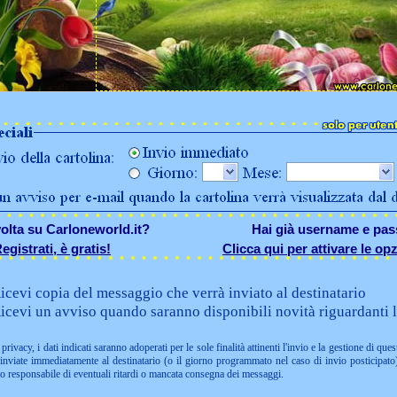
olta su Carloneworld.it?
Hai già username e pa
egistrati, è gratis!
Clicca qui per attivare le opz
icevi copia del messaggio che verrà inviato al destinatario
icevi un avviso quando saranno disponibili novità riguardanti l
privacy, i dati indicati saranno adoperati per le sole finalità attinenti l'invio e la gestione di ques
nviate immediatamente al destinatario (o il giorno programmato nel caso di invio posticipato)
to responsabile di eventuali ritardi o mancata consegna dei messaggi.