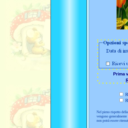
Prima v
R
R
R
Nel pieno rispetto della 
vengono generalmente i
non potrà essere ritenu