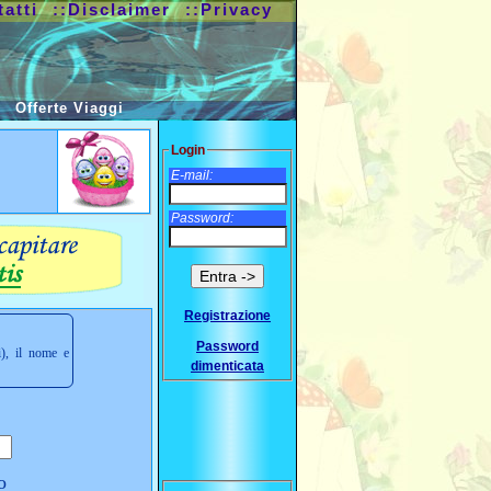
tatti
::Disclaimer
::Privacy
Offerte Viaggi
Login
E-mail:
Password:
Registrazione
Password
i), il nome e
dimenticata
o