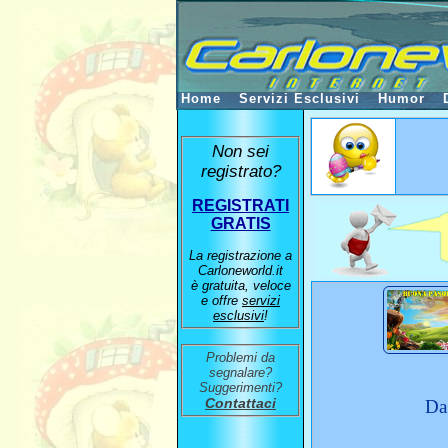
Home
Servizi Esclusivi
Humor
Non sei
registrato?
REGISTRATI
GRATIS
La registrazione a
Carloneworld.it
è gratuita, veloce
e offre
servizi
esclusivi
!
Problemi da
segnalare?
Suggerimenti?
Contattaci
Da