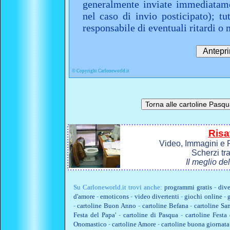
generalmente inviate immediatame
nel caso di invio posticipato); t
responsabile di eventuali ritardi 
©
Copyright Carloneworld.it
Risa
Video, Immagini e P
Scherzi tr
Il meglio de
Su
Carloneworld.it
trovi anche:
programmi gratis
-
dive
d'amore
-
emoticons
-
video divertenti
-
giochi online
-
-
cartoline Buon Anno
-
cartoline Befana
-
cartoline Sa
Festa del Papa'
-
cartoline di Pasqua
-
cartoline Fest
Onomastico
-
cartoline Amore
-
cartoline buona giornata