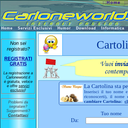
::Home
:
Home
Servizi Esclusivi
Humor
Download
Informatica
Cartol
Non sei
registrato?
REGISTRATI
GRATIS
La registrazione a
Carloneworld.it
è gratuita, veloce
La Cartolina sta pe
e offre
servizi
esclusivi
!
Inserisci il tuo nome e
riconoscerti), il nome
cambiare Cartolina:
c
Problemi da
segnalare?
Suggerimenti?
Tuo nome
Contattaci
Da: