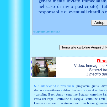
generalmente inviate immediatame
nel caso di invio posticipato); t
responsabile di eventuali ritardi 
©
Copyright Carloneworld.it
Risa
Video, Immagini e P
Scherzi tr
Il meglio de
Su
Carloneworld.it
trovi anche:
programmi gratis
-
dive
d'amore
-
emoticons
-
video divertenti
-
giochi online
-
-
cartoline Buon Anno
-
cartoline Befana
-
cartoline Sa
Festa del Papa'
-
cartoline di Pasqua
-
cartoline Fest
Onomastico
-
cartoline Amore
-
cartoline buona giornata