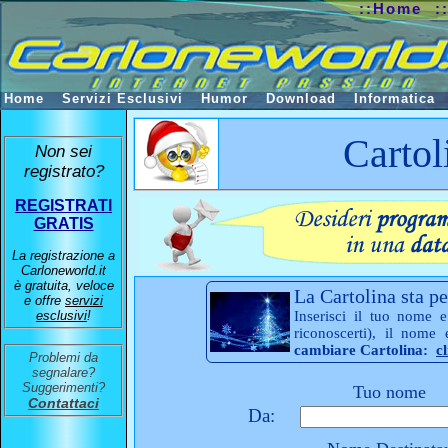
::Home
:
Home
Servizi Esclusivi
Humor
Download
Informatica
Cartol
Non sei
registrato?
REGISTRATI
GRATIS
La registrazione a
Carloneworld.it
è gratuita, veloce
La Cartolina sta pe
e offre
servizi
esclusivi
!
Inserisci il tuo nome e
riconoscerti), il nome
cambiare Cartolina:
c
Problemi da
segnalare?
Suggerimenti?
Tuo nome
Contattaci
Da: