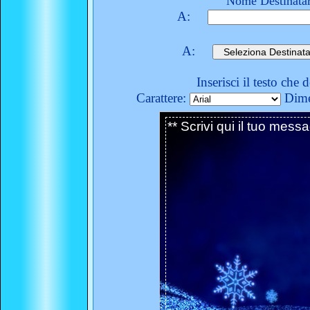
Nome Destinatar
A:
A:
Inserisci il testo che 
Carattere:
Dime