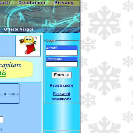
tatti
::Disclaimer
::Privacy
Offerte Viaggi
Login
E-mail:
Password:
Registrazione
Password
i), il nome e
dimenticata
o