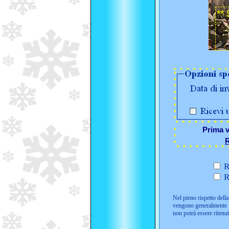
Prima v
R
R
R
Nel pieno rispetto della 
vengono generalmente i
non potrà essere ritenu