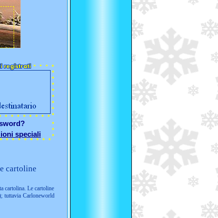
ssword?
ioni speciali
e cartoline
ta cartolina. Le cartoline
; tuttavia Carloneworld