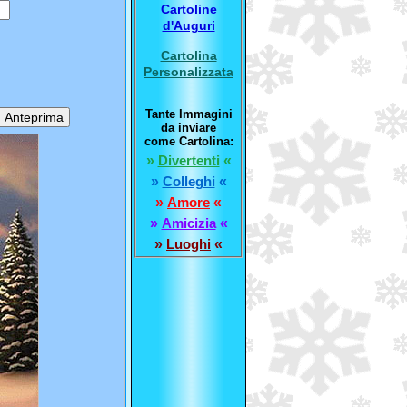
Cartoline
d'Auguri
Cartolina
Personalizzata
Tante Immagini
da inviare
come Cartolina:
»
Divertenti
«
»
Colleghi
«
»
Amore
«
»
Amicizia
«
»
Luoghi
«