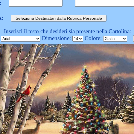
:
A:
Inserisci il testo che desideri sia presente nella Cartolina:
:
Dimensione:
Colore: