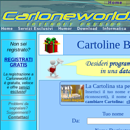
::Home
:
Home
Servizi Esclusivi
Humor
Download
Informatica
Cartoline
Non sei
registrato?
REGISTRATI
GRATIS
La registrazione a
Carloneworld.it
è gratuita, veloce
La Cartolina sta pe
e offre
servizi
esclusivi
!
Inserisci il tuo nome e
riconoscerti), il nome
cambiare Cartolina:
c
Problemi da
segnalare?
Suggerimenti?
Tuo nome
Contattaci
Da: