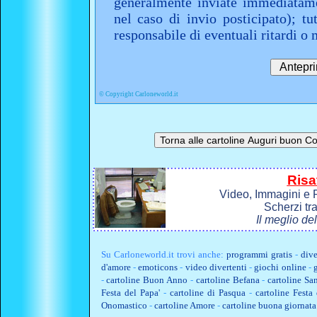
generalmente inviate immediatame
nel caso di invio posticipato); t
responsabile di eventuali ritardi 
©
Copyright Carloneworld.it
Risa
Video, Immagini e P
Scherzi tr
Il meglio de
Su
Carloneworld.it
trovi anche:
programmi gratis
-
dive
d'amore
-
emoticons
-
video divertenti
-
giochi online
-
-
cartoline Buon Anno
-
cartoline Befana
-
cartoline Sa
Festa del Papa'
-
cartoline di Pasqua
-
cartoline Fest
Onomastico
-
cartoline Amore
-
cartoline buona giornata