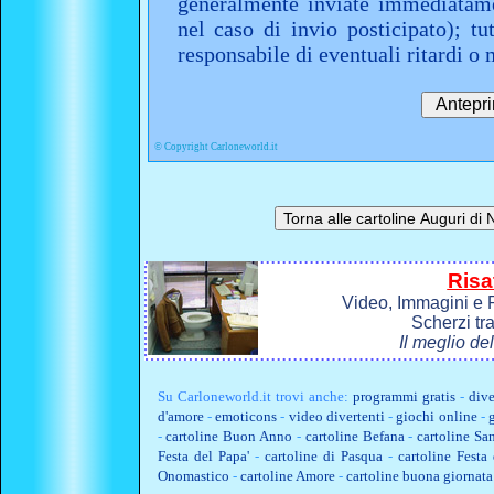
generalmente inviate immediatame
nel caso di invio posticipato); t
responsabile di eventuali ritardi 
©
Copyright Carloneworld.it
Risa
Video, Immagini e P
Scherzi tr
Il meglio de
Su
Carloneworld.it
trovi anche:
programmi gratis
-
dive
d'amore
-
emoticons
-
video divertenti
-
giochi online
-
-
cartoline Buon Anno
-
cartoline Befana
-
cartoline Sa
Festa del Papa'
-
cartoline di Pasqua
-
cartoline Fest
Onomastico
-
cartoline Amore
-
cartoline buona giornata