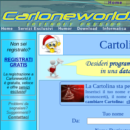
::Home
:
Home
Servizi Esclusivi
Humor
Download
Informatica
Cartol
Non sei
registrato?
REGISTRATI
GRATIS
La registrazione a
Carloneworld.it
è gratuita, veloce
La Cartolina sta pe
e offre
servizi
esclusivi
!
Inserisci il tuo nome e
riconoscerti), il nome
cambiare Cartolina:
c
Problemi da
segnalare?
Suggerimenti?
Tuo nome
Contattaci
Da: