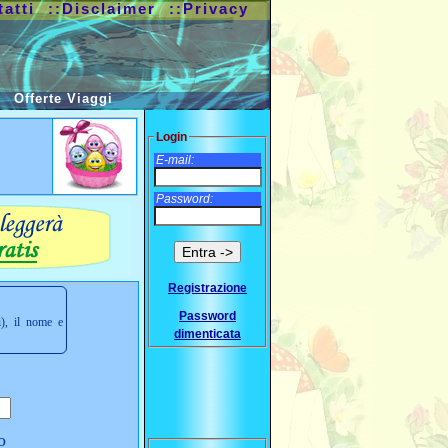
tatti
::Disclaimer
::Privacy
Offerte Viaggi
Login
E-mail:
Password:
Registrazione
Password
i), il nome e
dimenticata
o