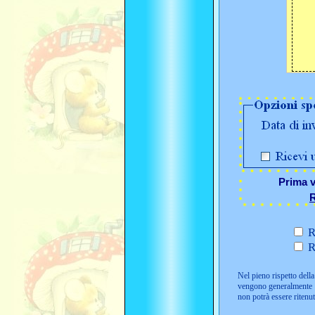
Prima v
R
R
R
Nel pieno rispetto della 
vengono generalmente i
non potrà essere ritenu