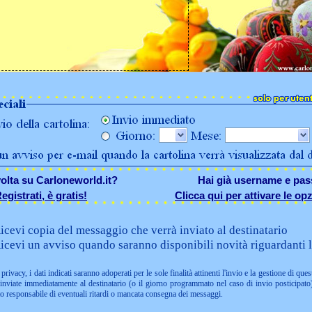
olta su Carloneworld.it?
Hai già username e pa
egistrati, è gratis!
Clicca qui per attivare le opz
icevi copia del messaggio che verrà inviato al destinatario
icevi un avviso quando saranno disponibili novità riguardanti l
privacy, i dati indicati saranno adoperati per le sole finalità attinenti l'invio e la gestione di ques
nviate immediatamente al destinatario (o il giorno programmato nel caso di invio posticipato)
to responsabile di eventuali ritardi o mancata consegna dei messaggi.