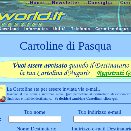
::Home
::Newsletter
::Consiglia
::Con
Download
Informatica
Utilità
Telefonia
Cartoline Auguri
Cartoline di Pasqua
La Cartolina sta per essere inviata via e-mail.
Inserisci il tuo nome e indirizzo e-mail (per permettere al destinatario di riconoscert
l'indirizzo e-mail del destinatario.
Se desideri cambiare Cartolina:
clicca qui
.
Tuo nome
Tuo indirizzo e-mail
:
Nome Destinatario
Indirizzo e-mail Destinatari