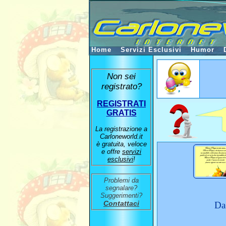
Home
Servizi Esclusivi
Humor
Non sei
registrato?
REGISTRATI
GRATIS
La registrazione a
Carloneworld.it
è gratuita, veloce
e offre
servizi
esclusivi
!
Problemi da
segnalare?
Suggerimenti?
Contattaci
Da