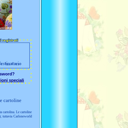
ssword?
ioni speciali
e cartoline
ta cartolina. Le cartoline
; tuttavia Carloneworld