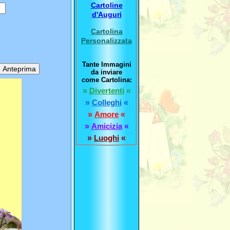
Cartoline
d'Auguri
Cartolina
Personalizzata
Tante Immagini
da inviare
come Cartolina:
»
Divertenti
«
»
Colleghi
«
»
Amore
«
»
Amicizia
«
»
Luoghi
«