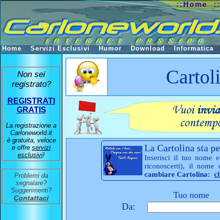
::Home
:
Home
Servizi Esclusivi
Humor
Download
Informatica
Cartol
Non sei
registrato?
REGISTRATI
GRATIS
La registrazione a
Carloneworld.it
è gratuita, veloce
La Cartolina sta pe
e offre
servizi
esclusivi
!
Inserisci il tuo nome e
riconoscerti), il nome
cambiare Cartolina:
c
Problemi da
segnalare?
Suggerimenti?
Tuo nome
Contattaci
Da: