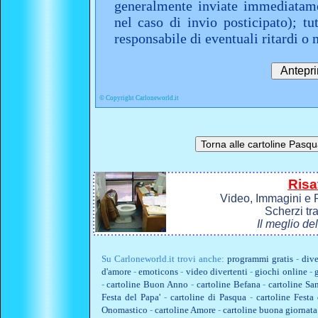
generalmente inviate immediatame
nel caso di invio posticipato); t
responsabile di eventuali ritardi 
©
Copyright Carloneworld.it
Risa
Video, Immagini e P
Scherzi tr
Il meglio de
Su
Carloneworld.it
trovi anche:
programmi gratis
-
dive
d'amore
-
emoticons
-
video divertenti
-
giochi online
-
-
cartoline Buon Anno
-
cartoline Befana
-
cartoline Sa
Festa del Papa'
-
cartoline di Pasqua
-
cartoline Fest
Onomastico
-
cartoline Amore
-
cartoline buona giornata