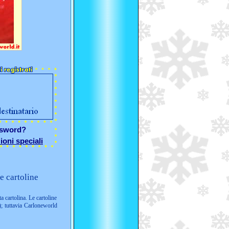
ssword?
ioni speciali
e cartoline
ta cartolina. Le cartoline
; tuttavia Carloneworld