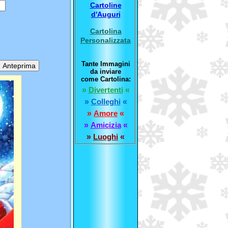
Cartoline
d'Auguri
Cartolina
Personalizzata
Tante Immagini
da inviare
come Cartolina:
»
Divertenti
«
»
Colleghi
«
»
Amore
«
»
Amicizia
«
»
Luoghi
«