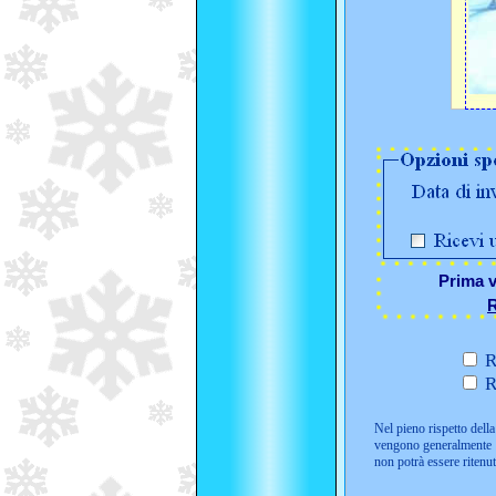
Prima v
R
R
R
Nel pieno rispetto della 
vengono generalmente i
non potrà essere ritenu