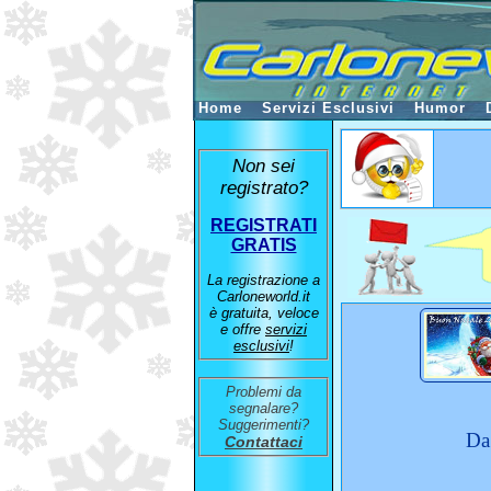
Home
Servizi Esclusivi
Humor
Non sei
registrato?
REGISTRATI
GRATIS
La registrazione a
Carloneworld.it
è gratuita, veloce
e offre
servizi
esclusivi
!
Problemi da
segnalare?
Suggerimenti?
Da
Contattaci