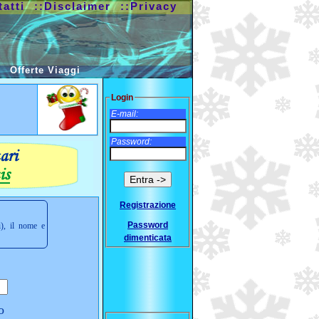
tatti
::Disclaimer
::Privacy
Offerte Viaggi
Login
E-mail:
Password:
Registrazione
Password
i), il nome e
dimenticata
o