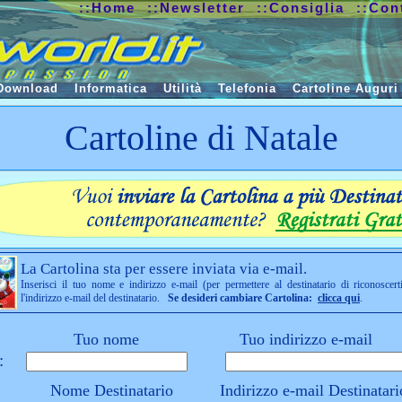
::Home
::Newsletter
::Consiglia
::Con
Download
Informatica
Utilità
Telefonia
Cartoline Auguri
Cartoline di Natale
La Cartolina sta per essere inviata via e-mail.
Inserisci il tuo nome e indirizzo e-mail (per permettere al destinatario di riconoscert
l'indirizzo e-mail del destinatario.
Se desideri cambiare Cartolina:
clicca qui
.
Tuo nome
Tuo indirizzo e-mail
:
Nome Destinatario
Indirizzo e-mail Destinatari