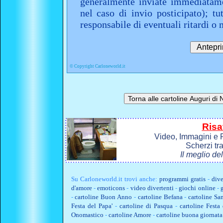
generalmente inviate immediatame
nel caso di invio posticipato); t
responsabile di eventuali ritardi 
©
Copyright Carloneworld.it
Risa
Video, Immagini e P
Scherzi tr
Il meglio de
Su
Carloneworld.it
trovi anche:
programmi gratis
-
dive
d'amore
-
emoticons
-
video divertenti
-
giochi online
-
-
cartoline Buon Anno
-
cartoline Befana
-
cartoline Sa
Festa del Papa'
-
cartoline di Pasqua
-
cartoline Fest
Onomastico
-
cartoline Amore
-
cartoline buona giornata