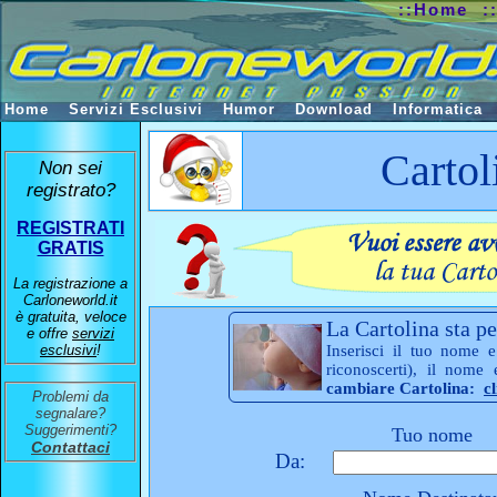
::Home
:
Home
Servizi Esclusivi
Humor
Download
Informatica
Cartol
Non sei
registrato?
REGISTRATI
GRATIS
La registrazione a
Carloneworld.it
è gratuita, veloce
La Cartolina sta pe
e offre
servizi
esclusivi
!
Inserisci il tuo nome e
riconoscerti), il nome
cambiare Cartolina:
c
Problemi da
segnalare?
Suggerimenti?
Tuo nome
Contattaci
Da: