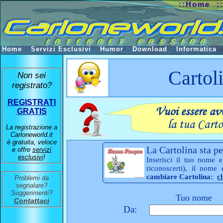
::Home
:
Home
Servizi Esclusivi
Humor
Download
Informatica
Cartol
Non sei
registrato?
REGISTRATI
GRATIS
La registrazione a
Carloneworld.it
è gratuita, veloce
La Cartolina sta pe
e offre
servizi
esclusivi
!
Inserisci il tuo nome e
riconoscerti), il nome
cambiare Cartolina:
c
Problemi da
segnalare?
Suggerimenti?
Tuo nome
Contattaci
Da: