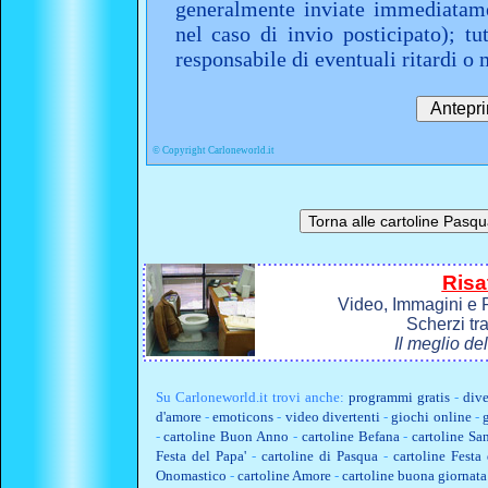
generalmente inviate immediatame
nel caso di invio posticipato); t
responsabile di eventuali ritardi 
©
Copyright Carloneworld.it
Risa
Video, Immagini e P
Scherzi tr
Il meglio de
Su
Carloneworld.it
trovi anche:
programmi gratis
-
dive
d'amore
-
emoticons
-
video divertenti
-
giochi online
-
-
cartoline Buon Anno
-
cartoline Befana
-
cartoline Sa
Festa del Papa'
-
cartoline di Pasqua
-
cartoline Fest
Onomastico
-
cartoline Amore
-
cartoline buona giornata