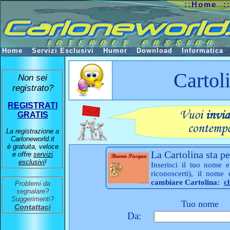
::Home
:
Home
Servizi Esclusivi
Humor
Download
Informatica
Cartol
Non sei
registrato?
REGISTRATI
GRATIS
La registrazione a
Carloneworld.it
è gratuita, veloce
La Cartolina sta pe
e offre
servizi
esclusivi
!
Inserisci il tuo nome e
riconoscerti), il nome
cambiare Cartolina:
c
Problemi da
segnalare?
Suggerimenti?
Tuo nome
Contattaci
Da: