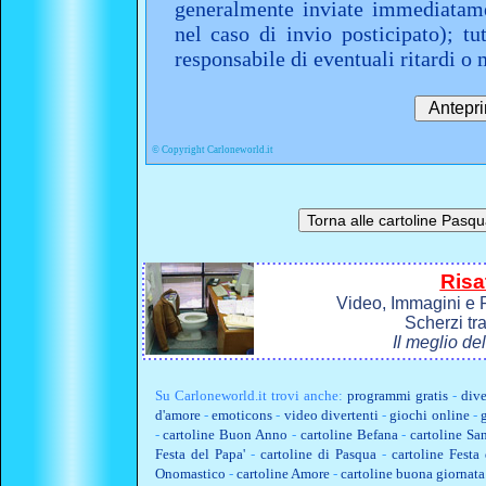
generalmente inviate immediatame
nel caso di invio posticipato); t
responsabile di eventuali ritardi 
©
Copyright Carloneworld.it
Risa
Video, Immagini e P
Scherzi tr
Il meglio de
Su
Carloneworld.it
trovi anche:
programmi gratis
-
dive
d'amore
-
emoticons
-
video divertenti
-
giochi online
-
-
cartoline Buon Anno
-
cartoline Befana
-
cartoline Sa
Festa del Papa'
-
cartoline di Pasqua
-
cartoline Fest
Onomastico
-
cartoline Amore
-
cartoline buona giornata