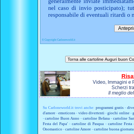
generalmente inviate immediatame
nel caso di invio posticipato); t
responsabile di eventuali ritardi 
©
Copyright Carloneworld.it
Risa
Video, Immagini e P
Scherzi tr
Il meglio de
Su
Carloneworld.it
trovi anche:
programmi gratis
-
dive
d'amore
-
emoticons
-
video divertenti
-
giochi online
-
-
cartoline Buon Anno
-
cartoline Befana
-
cartoline Sa
Festa del Papa'
-
cartoline di Pasqua
-
cartoline Fest
Onomastico
-
cartoline Amore
-
cartoline buona giornata