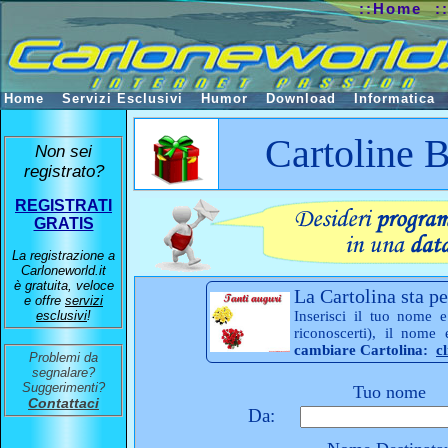
::Home
:
Home
Servizi Esclusivi
Humor
Download
Informatica
Cartoline
Non sei
registrato?
REGISTRATI
GRATIS
La registrazione a
Carloneworld.it
è gratuita, veloce
La Cartolina sta pe
e offre
servizi
esclusivi
!
Inserisci il tuo nome e
riconoscerti), il nome
cambiare Cartolina:
c
Problemi da
segnalare?
Suggerimenti?
Tuo nome
Contattaci
Da: