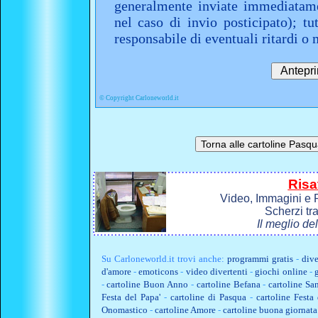
generalmente inviate immediatame
nel caso di invio posticipato); t
responsabile di eventuali ritardi 
©
Copyright Carloneworld.it
Risa
Video, Immagini e P
Scherzi tr
Il meglio de
Su
Carloneworld.it
trovi anche:
programmi gratis
-
dive
d'amore
-
emoticons
-
video divertenti
-
giochi online
-
-
cartoline Buon Anno
-
cartoline Befana
-
cartoline Sa
Festa del Papa'
-
cartoline di Pasqua
-
cartoline Fest
Onomastico
-
cartoline Amore
-
cartoline buona giornata