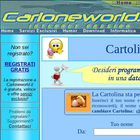
::Home
:
Home
Servizi Esclusivi
Humor
Download
Informatica
Cartol
Non sei
registrato?
REGISTRATI
GRATIS
La registrazione a
Carloneworld.it
è gratuita, veloce
La Cartolina sta pe
e offre
servizi
esclusivi
!
Inserisci il tuo nome e
riconoscerti), il nome
cambiare Cartolina:
c
Problemi da
segnalare?
Suggerimenti?
Tuo nome
Contattaci
Da: