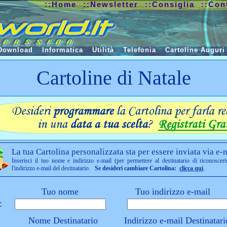
::Home
::Newsletter
::Consiglia
::Con
Download
Informatica
Utilità
Telefonia
Cartoline Auguri
Cartoline di Natale
La tua Cartolina personalizzata sta per essere inviata via e-m
Inserisci il tuo nome e indirizzo e-mail (per permettere al destinatario di riconoscert
l'indirizzo e-mail del destinatario.
Se desideri cambiare Cartolina:
clicca qui
.
Tuo nome
Tuo indirizzo e-mail
:
Nome Destinatario
Indirizzo e-mail Destinatari