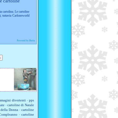
e cartoline
ta cartolina. Le cartoline
; tuttavia Carloneworld
Powered by Butta
magini divertenti
-
pps
ate
-
cartoline di Natale
a della Donna
-
cartoline
 Compleanno
-
cartoline