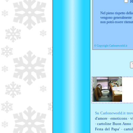
R
Nel pieno rispetto della 
vengono generalmente i
non potrà essere ritenu
©
Copyright Carloneworld.it
Su
Carloneworld.it
trov
d'amore
-
emoticons
-
v
-
cartoline Buon Anno
Festa del Papa'
-
carto