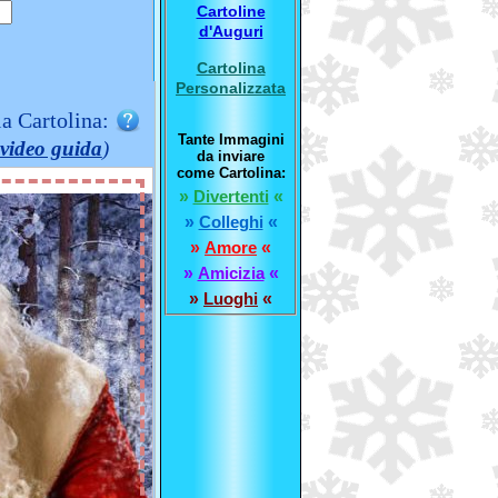
Cartoline
d'Auguri
Cartolina
Personalizzata
la Cartolina:
Tante Immagini
video guida
)
da inviare
come Cartolina:
»
Divertenti
«
»
Colleghi
«
»
Amore
«
»
Amicizia
«
»
Luoghi
«