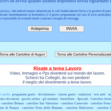
icevi un avviso quando saranno disponibili novità riguardanti l
privacy, i dati indicati saranno adoperati per le sole finalità attinenti l'invio e la gestione di ques
nviate immediatamente al destinatario (o il giorno programmato nel caso di invio posticipato)
to responsabile di eventuali ritardi o mancata consegna dei messaggi.
Risate a tema Lavoro
Video, Immagini e Pps divertenti sul mondo del lavoro.
Scherzi tra Colleghi, da non perdere!
Il meglio del divertimento a tema lavoro.
i anche:
programmi gratis
-
divertimento
-
risorse gratis
-
traduttori
-
test adsl
-
im
ideo divertenti
-
giochi online
-
gif animate
-
barzellette
-
Speciali
-
Cartoline Anim
-
cartoline Befana
-
cartoline San Valentino
-
cartoline Carnevale
-
cartoline Fest
line di Pasqua
-
cartoline Festa della Mamma
-
cartoline Halloween
-
cartoline