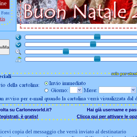
ine
 Foto:
tis
olta su Carloneworld.it?
Hai già username e pa
egistrati, è gratis!
Clicca qui per attivare le opz
icevi copia del messaggio che verrà inviato al destinatario