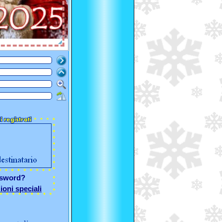
ssword?
ioni speciali