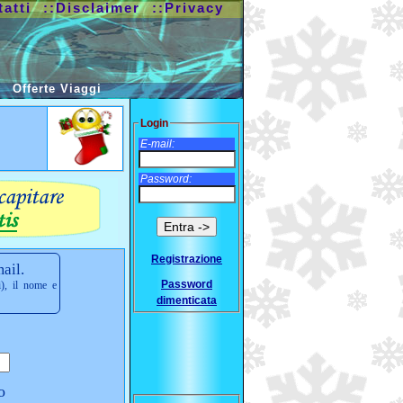
tatti
::Disclaimer
::Privacy
Offerte Viaggi
Login
E-mail:
Password:
Registrazione
ail.
Password
i), il nome e
dimenticata
o