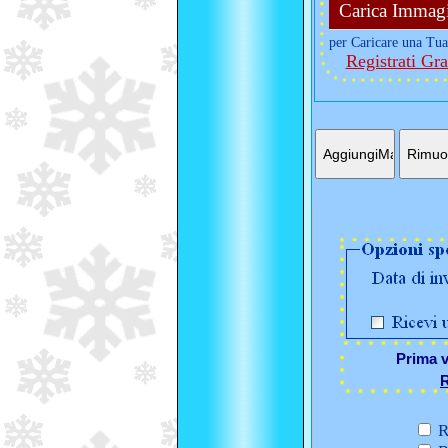
Carica Immag
per Caricare una Tua
Registrati Gra
Prima v
R
R