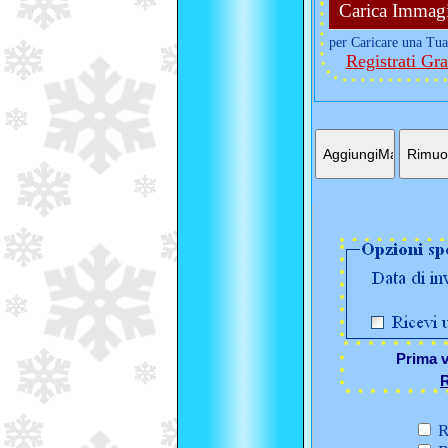
Carica Immag
per Caricare una Tua
Registrati Gra
Prima v
R
R