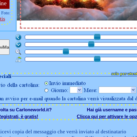
ine
 Foto:
tis
olta su Carloneworld.it?
Hai già username e pa
egistrati, è gratis!
Clicca qui per attivare le opz
icevi copia del messaggio che verrà inviato al destinatario