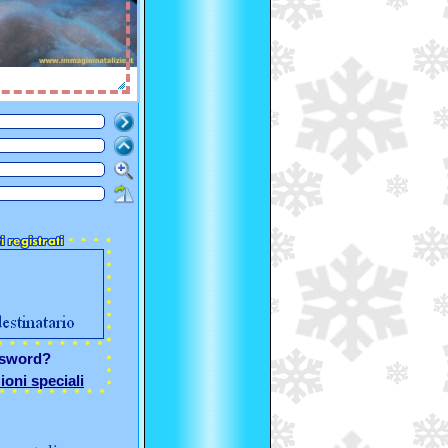
ssword?
ioni speciali