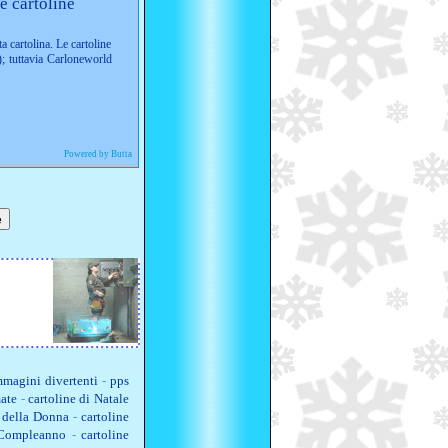
e cartoline
ta cartolina. Le cartoline
; tuttavia Carloneworld
Powered by Butta
magini divertenti
-
pps
ate
-
cartoline di Natale
a della Donna
-
cartoline
 Compleanno
-
cartoline