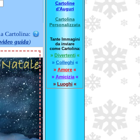
Cartoline
d'Auguri
Cartolina
Personalizzata
la Cartolina:
Tante Immagini
video guida
)
da inviare
come Cartolina:
»
Divertenti
«
»
Colleghi
«
»
Amore
«
»
Amicizia
«
»
Luoghi
«