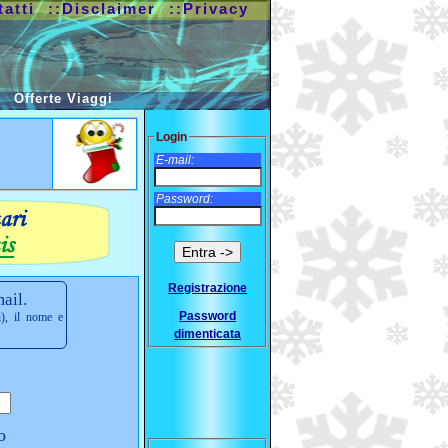
tatti
::Disclaimer
::Privacy
Offerte Viaggi
Login
E-mail:
Password:
Registrazione
ail.
Password
i), il nome e
dimenticata
o