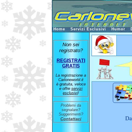
Home
Servizi Esclusivi
Humor
Non sei
registrato?
REGISTRATI
GRATIS
La registrazione a
Carloneworld.it
è gratuita, veloce
e offre
servizi
esclusivi
!
Problemi da
segnalare?
Suggerimenti?
Da
Contattaci