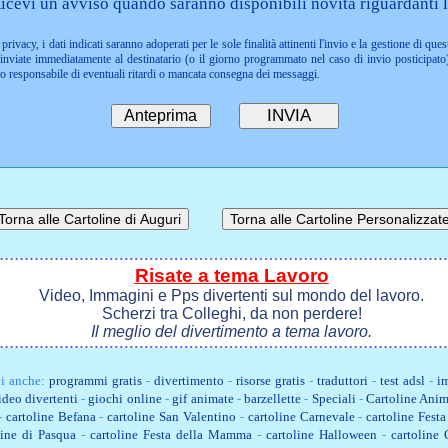
icevi un avviso quando saranno disponibili novità riguardanti l
privacy, i dati indicati saranno adoperati per le sole finalità attinenti l'invio e la gestione di ques
nviate immediatamente al destinatario (o il giorno programmato nel caso di invio posticipato)
to responsabile di eventuali ritardi o mancata consegna dei messaggi.
Risate a tema Lavoro
Video, Immagini e Pps divertenti sul mondo del lavoro.
Scherzi tra Colleghi, da non perdere!
Il meglio del divertimento a tema lavoro.
i anche:
programmi gratis
-
divertimento
-
risorse gratis
-
traduttori
-
test adsl
-
im
ideo divertenti
-
giochi online
-
gif animate
-
barzellette
-
Speciali
-
Cartoline Anim
-
cartoline Befana
-
cartoline San Valentino
-
cartoline Carnevale
-
cartoline Fest
line di Pasqua
-
cartoline Festa della Mamma
-
cartoline Halloween
-
cartoline