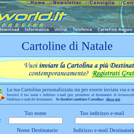
::Home
::Newsletter
::Consiglia
::Con
Download
Informatica
Utilità
Telefonia
Cartoline Auguri
Cartoline di Natale
La tua Cartolina personalizzata sta per essere inviata via e-m
Inserisci il tuo nome e indirizzo e-mail (per permettere al destinatario di riconoscert
l'indirizzo e-mail del destinatario.
Se desideri cambiare Cartolina:
clicca qui
.
Tuo nome
Tuo indirizzo e-mail
:
Nome Destinatario
Indirizzo e-mail Destinatari