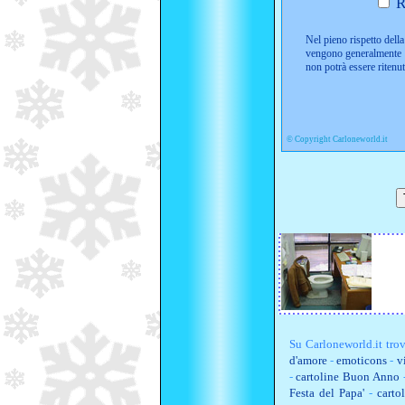
R
Nel pieno rispetto della 
vengono generalmente i
non potrà essere ritenu
©
Copyright Carloneworld.it
Su
Carloneworld.it
trov
d'amore
-
emoticons
-
v
-
cartoline Buon Anno
Festa del Papa'
-
carto