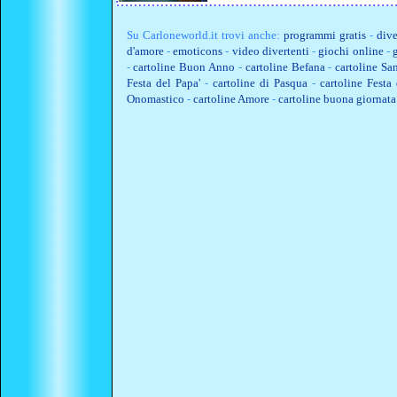
Su
Carloneworld.it
trovi anche:
programmi gratis
-
dive
d'amore
-
emoticons
-
video divertenti
-
giochi online
-
-
cartoline Buon Anno
-
cartoline Befana
-
cartoline Sa
Festa del Papa'
-
cartoline di Pasqua
-
cartoline Fest
Onomastico
-
cartoline Amore
-
cartoline buona giornata