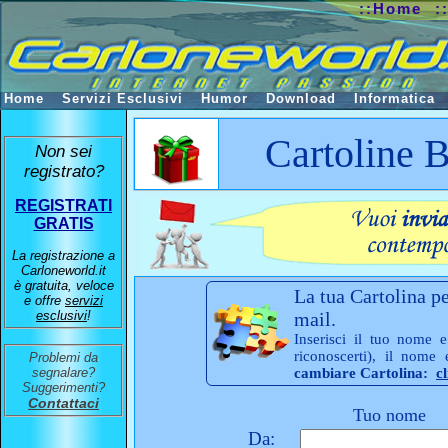
::Home
:
Home
Servizi Esclusivi
Humor
Download
Informatica
Cartoline
Non sei
registrato?
REGISTRATI
GRATIS
La registrazione a
Carloneworld.it
è gratuita, veloce
La tua Cartolina pe
e offre
servizi
esclusivi
!
mail.
Inserisci il tuo nome e
riconoscerti), il nome
Problemi da
segnalare?
cambiare Cartolina:
c
Suggerimenti?
Contattaci
Tuo nome
Da: