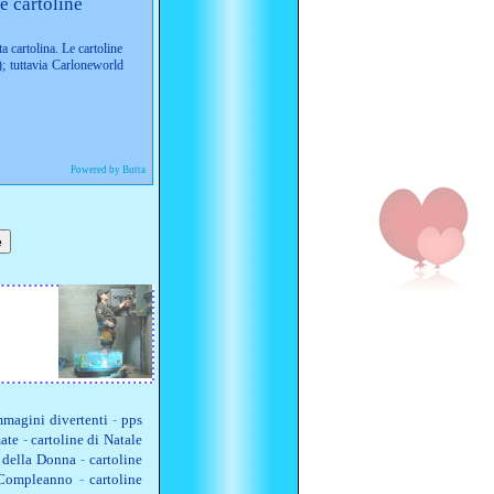
e cartoline
ta cartolina. Le cartoline
; tuttavia Carloneworld
Powered by Butta
magini divertenti
-
pps
ate
-
cartoline di Natale
a della Donna
-
cartoline
 Compleanno
-
cartoline