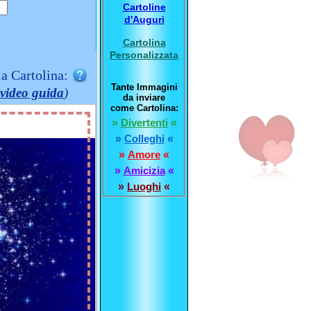
Cartoline
d'Auguri
Cartolina
Personalizzata
la Cartolina:
Tante Immagini
video guida
)
da inviare
come Cartolina:
»
Divertenti
«
»
Colleghi
«
»
Amore
«
»
Amicizia
«
»
Luoghi
«