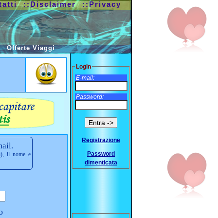
tatti
::Disclaimer
::Privacy
Offerte Viaggi
Login
E-mail:
Password:
Registrazione
ail.
Password
i), il nome e
dimenticata
o