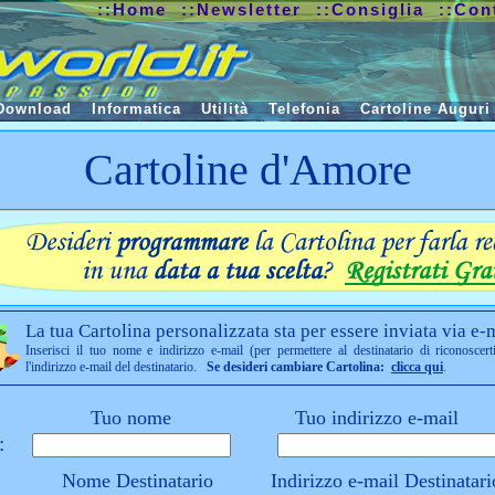
::Home
::Newsletter
::Consiglia
::Con
Download
Informatica
Utilità
Telefonia
Cartoline Auguri
Cartoline d'Amore
La tua Cartolina personalizzata sta per essere inviata via e-m
Inserisci il tuo nome e indirizzo e-mail (per permettere al destinatario di riconoscert
l'indirizzo e-mail del destinatario.
Se desideri cambiare Cartolina:
clicca qui
.
Tuo nome
Tuo indirizzo e-mail
:
Nome Destinatario
Indirizzo e-mail Destinatari