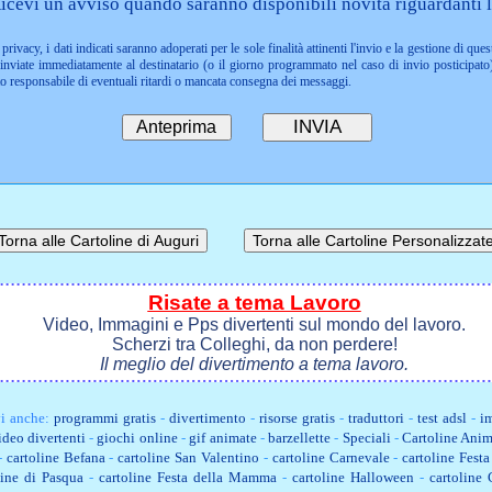
icevi un avviso quando saranno disponibili novità riguardanti l
privacy, i dati indicati saranno adoperati per le sole finalità attinenti l'invio e la gestione di ques
nviate immediatamente al destinatario (o il giorno programmato nel caso di invio posticipato)
to responsabile di eventuali ritardi o mancata consegna dei messaggi.
Risate a tema Lavoro
Video, Immagini e Pps divertenti sul mondo del lavoro.
Scherzi tra Colleghi, da non perdere!
Il meglio del divertimento a tema lavoro.
i anche:
programmi gratis
-
divertimento
-
risorse gratis
-
traduttori
-
test adsl
-
im
ideo divertenti
-
giochi online
-
gif animate
-
barzellette
-
Speciali
-
Cartoline Anim
-
cartoline Befana
-
cartoline San Valentino
-
cartoline Carnevale
-
cartoline Fest
line di Pasqua
-
cartoline Festa della Mamma
-
cartoline Halloween
-
cartoline