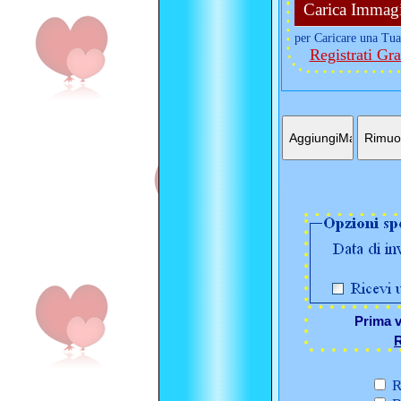
Carica Immag
per Caricare una Tua
Registrati Gra
Prima v
R
R