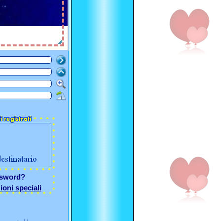
ssword?
ioni speciali