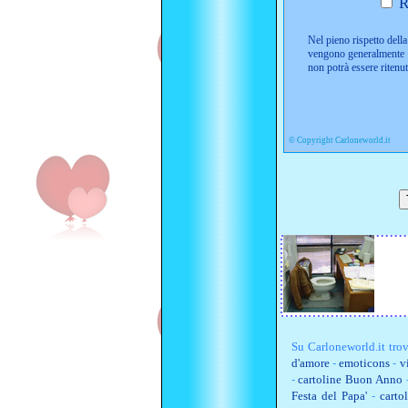
R
Nel pieno rispetto della 
vengono generalmente i
non potrà essere ritenu
©
Copyright Carloneworld.it
Su
Carloneworld.it
trov
d'amore
-
emoticons
-
v
-
cartoline Buon Anno
Festa del Papa'
-
carto