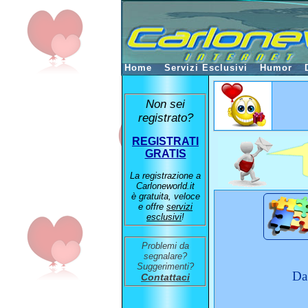
Home
Servizi Esclusivi
Humor
Non sei
registrato?
REGISTRATI
GRATIS
La registrazione a
Carloneworld.it
è gratuita, veloce
e offre
servizi
esclusivi
!
Problemi da
segnalare?
Suggerimenti?
Da
Contattaci