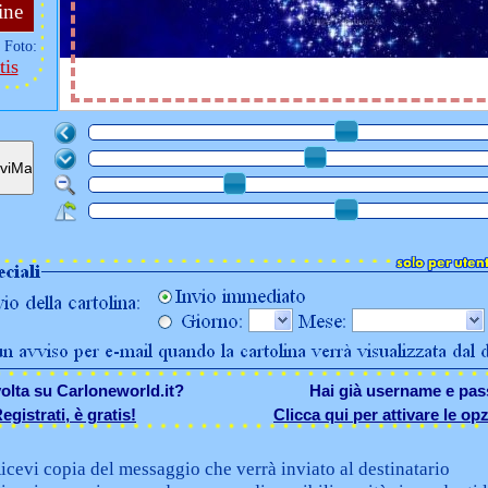
ine
 Foto:
tis
olta su Carloneworld.it?
Hai già username e pa
egistrati, è gratis!
Clicca qui per attivare le opz
icevi copia del messaggio che verrà inviato al destinatario