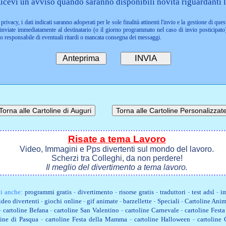
icevi un avviso quando saranno disponibili novità riguardanti l
privacy, i dati indicati saranno adoperati per le sole finalità attinenti l'invio e la gestione di ques
nviate immediatamente al destinatario (o il giorno programmato nel caso di invio posticipato)
to responsabile di eventuali ritardi o mancata consegna dei messaggi.
Risate a tema Lavoro
Video, Immagini e Pps divertenti sul mondo del lavoro.
Scherzi tra Colleghi, da non perdere!
Il meglio del divertimento a tema lavoro.
i anche:
programmi gratis
-
divertimento
-
risorse gratis
-
traduttori
-
test adsl
-
im
ideo divertenti
-
giochi online
-
gif animate
-
barzellette
-
Speciali
-
Cartoline Anim
-
cartoline Befana
-
cartoline San Valentino
-
cartoline Carnevale
-
cartoline Fest
line di Pasqua
-
cartoline Festa della Mamma
-
cartoline Halloween
-
cartoline