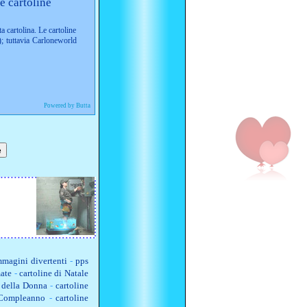
e cartoline
ta cartolina. Le cartoline
; tuttavia Carloneworld
Powered by Butta
magini divertenti
-
pps
ate
-
cartoline di Natale
a della Donna
-
cartoline
 Compleanno
-
cartoline