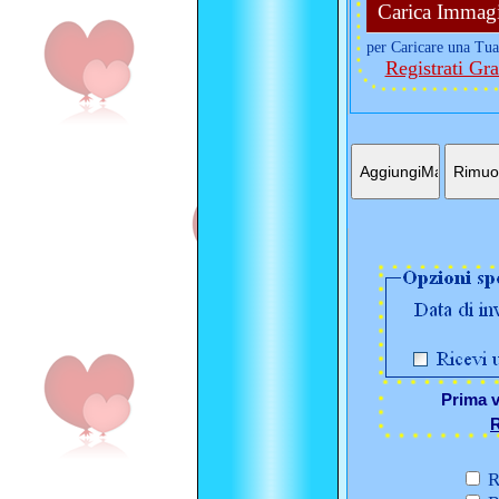
Carica Immag
per Caricare una Tua
Registrati Gra
Prima v
R
R