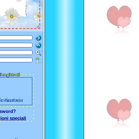
ssword?
ioni speciali