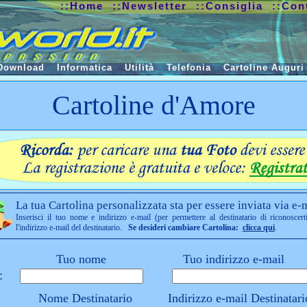
::Home
::Newsletter
::Consiglia
::Con
Download
Informatica
Utilità
Telefonia
Cartoline Auguri
Cartoline d'Amore
La tua Cartolina personalizzata sta per essere inviata via e-m
Inserisci il tuo nome e indirizzo e-mail (per permettere al destinatario di riconoscert
l'indirizzo e-mail del destinatario.
Se desideri cambiare Cartolina:
clicca qui
.
Tuo nome
Tuo indirizzo e-mail
:
Nome Destinatario
Indirizzo e-mail Destinatari