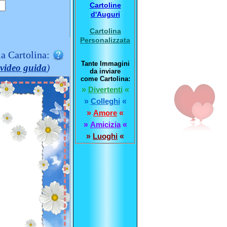
Cartoline
d'Auguri
Cartolina
Personalizzata
la Cartolina:
Tante Immagini
video guida
)
da inviare
come Cartolina:
»
Divertenti
«
»
Colleghi
«
»
Amore
«
»
Amicizia
«
»
Luoghi
«