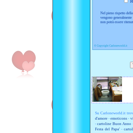
R
Nel pieno rispetto della 
vengono generalmente i
non potrà essere ritenu
©
Copyright Carloneworld.it
Su
Carloneworld.it
trov
d'amore
-
emoticons
-
v
-
cartoline Buon Anno
Festa del Papa'
-
carto