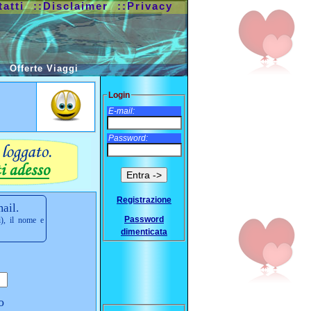
tatti
::Disclaimer
::Privacy
Offerte Viaggi
Login
E-mail:
Password:
Registrazione
ail.
Password
i), il nome e
dimenticata
o