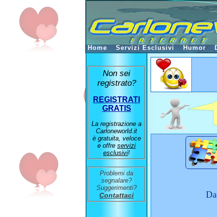
Home
Servizi Esclusivi
Humor
Non sei
registrato?
REGISTRATI
GRATIS
La registrazione a
Carloneworld.it
è gratuita, veloce
e offre
servizi
esclusivi
!
Problemi da
segnalare?
Suggerimenti?
Da
Contattaci