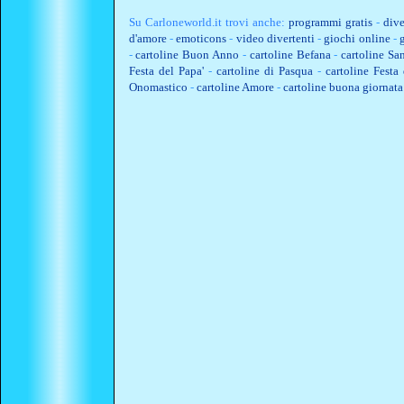
Su
Carloneworld.it
trovi anche:
programmi gratis
-
dive
d'amore
-
emoticons
-
video divertenti
-
giochi online
-
-
cartoline Buon Anno
-
cartoline Befana
-
cartoline Sa
Festa del Papa'
-
cartoline di Pasqua
-
cartoline Fest
Onomastico
-
cartoline Amore
-
cartoline buona giornata