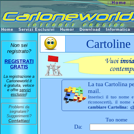
::Home
:
Home
Servizi Esclusivi
Humor
Download
Informatica
Cartoline
Non sei
registrato?
REGISTRATI
GRATIS
La registrazione a
Carloneworld.it
La tua Cartolina pe
è gratuita, veloce
e offre
servizi
mail.
esclusivi
!
Inserisci il tuo nome e
riconoscerti), il nome
Problemi da
cambiare Cartolina:
c
segnalare?
Suggerimenti?
Tuo nome
Contattaci
Da: