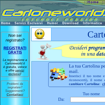
::Home
:
Home
Servizi Esclusivi
Humor
Download
Informatica
Cart
Non sei
registrato?
REGISTRATI
GRATIS
La registrazione a
Carloneworld.it
La tua Cartolina pe
è gratuita, veloce
e offre
servizi
mail.
esclusivi
!
Inserisci il tuo nome e
riconoscerti), il nome
Problemi da
cambiare Cartolina:
c
segnalare?
Suggerimenti?
Tuo nome
Contattaci
Da: