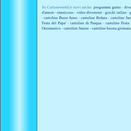
Su
Carloneworld.it
trovi anche:
programmi gratis
-
dive
d'amore
-
emoticons
-
video divertenti
-
giochi online
-
-
cartoline Buon Anno
-
cartoline Befana
-
cartoline Sa
Festa del Papa'
-
cartoline di Pasqua
-
cartoline Fest
Onomastico
-
cartoline Amore
-
cartoline buona giornata