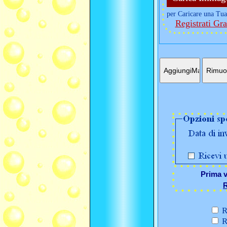
per Caricare una Tua
Registrati Gra
Prima v
R
R
R