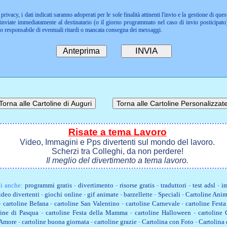
privacy, i dati indicati saranno adoperati per le sole finalità attinenti l'invio e la gestione di ques
nviate immediatamente al destinatario (o il giorno programmato nel caso di invio posticipato)
to responsabile di eventuali ritardi o mancata consegna dei messaggi.
Risate a tema Lavoro
Video, Immagini e Pps divertenti sul mondo del lavoro.
Scherzi tra Colleghi, da non perdere!
Il meglio del divertimento a tema lavoro.
i anche:
programmi gratis
-
divertimento
-
risorse gratis
-
traduttori
-
test adsl
-
im
ideo divertenti
-
giochi online
-
gif animate
-
barzellette
-
Speciali
-
Cartoline Anim
-
cartoline Befana
-
cartoline San Valentino
-
cartoline Carnevale
-
cartoline Fest
line di Pasqua
-
cartoline Festa della Mamma
-
cartoline Halloween
-
cartoline
 Amore
-
cartoline buona giornata
-
cartoline grazie
-
Cartolina con Foto
-
Cartolina