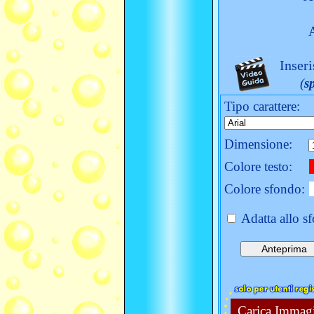
Inseri
(
s
Tipo carattere:
Dimensione:
Colore testo:
Colore sfondo:
Adatta allo s
Carica Immag