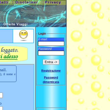
tatti
::Disclaimer
::Privacy
Offerte Viaggi
Login
E-mail:
Password:
ail.
Registrazione
i), il nome e
Password
dimenticata
o