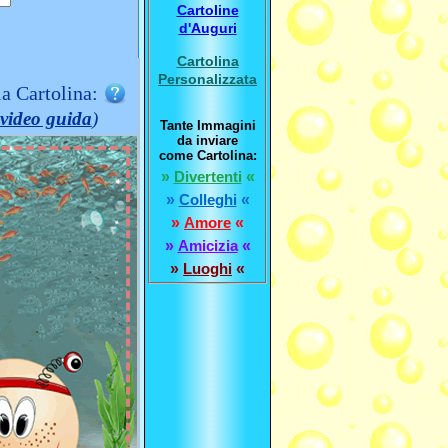
Cartoline
d'Auguri
Cartolina
Personalizzata
la Cartolina:
video guida
)
Tante Immagini
da inviare
come Cartolina:
»
Divertenti
«
»
Colleghi
«
»
Amore
«
»
Amicizia
«
»
Luoghi
«