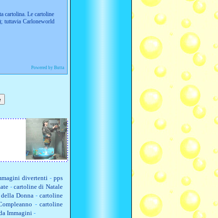
ta cartolina. Le cartoline
; tuttavia Carloneworld
Powered by Butta
magini divertenti
-
pps
ate
-
cartoline di Natale
a della Donna
-
cartoline
 Compleanno
-
cartoline
 da Immagini
-