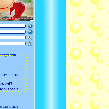
ssword?
ioni speciali
e cartoline