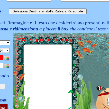
A:
sci l'immagine e il testo che desideri siano presenti nel
posta e ridimensiona
a piacere
il box
che contiene il testo;
fondo
ine