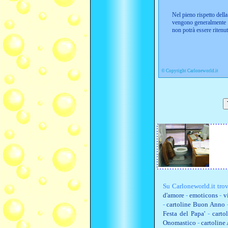
Nel pieno rispetto della 
vengono generalmente i
non potrà essere ritenu
©
Copyright Carloneworld.it
Su
Carloneworld.it
trov
d'amore
-
emoticons
-
v
-
cartoline Buon Anno
Festa del Papa'
-
carto
Onomastico
-
cartoline