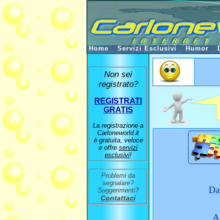
Home
Servizi Esclusivi
Humor
Non sei
registrato?
REGISTRATI
GRATIS
La registrazione a
Carloneworld.it
è gratuita, veloce
e offre
servizi
esclusivi
!
Problemi da
segnalare?
Da
Suggerimenti?
Contattaci
A