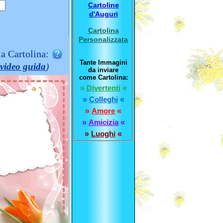
Cartoline
d'Auguri
Cartolina
Personalizzata
la Cartolina:
Tante Immagini
video guida
)
da inviare
come Cartolina:
»
Divertenti
«
»
Colleghi
«
»
Amore
«
»
Amicizia
«
»
Luoghi
«