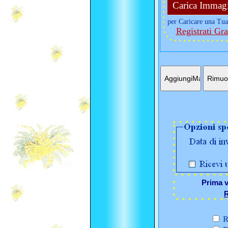
Carica Immag
per Caricare una Tua
Registrati Gra
Prima v
R
R