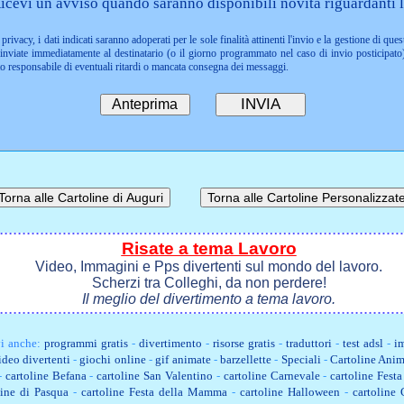
icevi un avviso quando saranno disponibili novità riguardanti l
privacy, i dati indicati saranno adoperati per le sole finalità attinenti l'invio e la gestione di ques
nviate immediatamente al destinatario (o il giorno programmato nel caso di invio posticipato)
to responsabile di eventuali ritardi o mancata consegna dei messaggi.
Risate a tema Lavoro
Video, Immagini e Pps divertenti sul mondo del lavoro.
Scherzi tra Colleghi, da non perdere!
Il meglio del divertimento a tema lavoro.
i anche:
programmi gratis
-
divertimento
-
risorse gratis
-
traduttori
-
test adsl
-
im
ideo divertenti
-
giochi online
-
gif animate
-
barzellette
-
Speciali
-
Cartoline Anim
-
cartoline Befana
-
cartoline San Valentino
-
cartoline Carnevale
-
cartoline Fest
line di Pasqua
-
cartoline Festa della Mamma
-
cartoline Halloween
-
cartoline