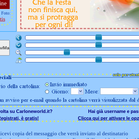
ine
 Foto:
tis
olta su Carloneworld.it?
Hai già username e pa
egistrati, è gratis!
Clicca qui per attivare le opz
icevi copia del messaggio che verrà inviato al destinatario