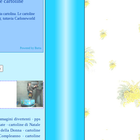
e cartoline
ta cartolina. Le cartoline
; tuttavia Carloneworld
Powered by Butta
magini divertenti
-
pps
ate
-
cartoline di Natale
a della Donna
-
cartoline
 Compleanno
-
cartoline