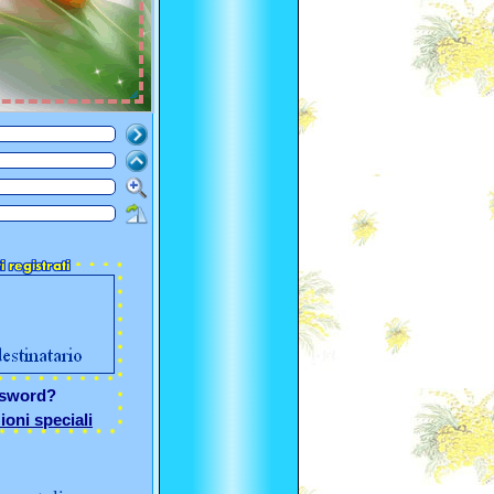
ssword?
ioni speciali