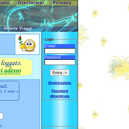
tatti
::Disclaimer
::Privacy
Offerte Viaggi
Login
a
E-mail:
Password:
Registrazione
ail.
Password
i), il nome e
dimenticata
o