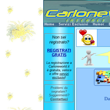
Home
Servizi Esclusivi
Humor
Non sei
registrato?
REGISTRATI
GRATIS
La registrazione a
Carloneworld.it
è gratuita, veloce
e offre
servizi
esclusivi
!
Problemi da
segnalare?
Suggerimenti?
Da
Contattaci