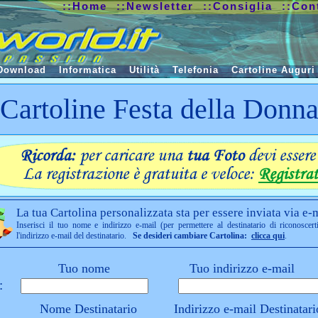
::Home
::Newsletter
::Consiglia
::Con
Download
Informatica
Utilità
Telefonia
Cartoline Auguri
Cartoline Festa della Donn
La tua Cartolina personalizzata sta per essere inviata via e-m
Inserisci il tuo nome e indirizzo e-mail (per permettere al destinatario di riconoscert
l'indirizzo e-mail del destinatario.
Se desideri cambiare Cartolina:
clicca qui
.
Tuo nome
Tuo indirizzo e-mail
:
Nome Destinatario
Indirizzo e-mail Destinatari