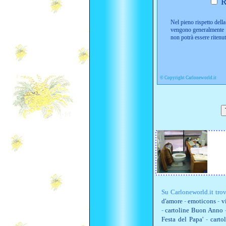
R
Nel pieno rispetto della 
vengono generalmente i
non potrà essere ritenu
©
Copyright Carloneworld.it
Su
Carloneworld.it
trov
d'amore
-
emoticons
-
v
-
cartoline Buon Anno
Festa del Papa'
-
carto