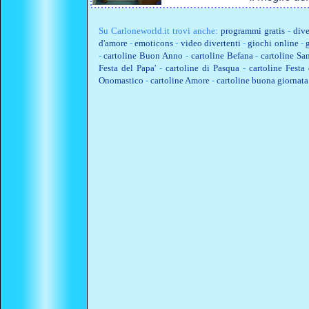
Su
Carloneworld.it
trovi anche:
programmi gratis
-
dive
d'amore
-
emoticons
-
video divertenti
-
giochi online
-
-
cartoline Buon Anno
-
cartoline Befana
-
cartoline Sa
Festa del Papa'
-
cartoline di Pasqua
-
cartoline Fest
Onomastico
-
cartoline Amore
-
cartoline buona giornata