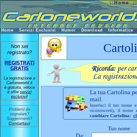
::Home
:
Home
Servizi Esclusivi
Humor
Download
Informatica
Cartol
Non sei
registrato?
REGISTRATI
GRATIS
La registrazione a
Carloneworld.it
è gratuita, veloce
La tua Cartolina pe
e offre
servizi
esclusivi
!
mail.
Inserisci il tuo nome e
Problemi da
riconoscerti), il nome
segnalare?
cambiare Cartolina:
c
Suggerimenti?
Contattaci
Tuo nome
Da: