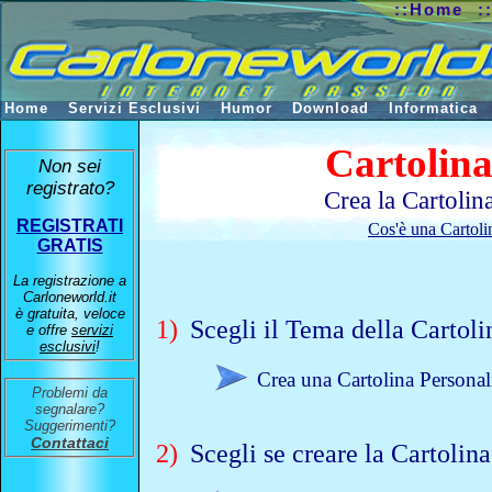
::Home
:
Home
Servizi Esclusivi
Humor
Download
Informatica
Cartolina
Non sei
registrato?
Crea la Cartolin
REGISTRATI
Cos'è una Cartoli
GRATIS
La registrazione a
Carloneworld.it
è gratuita, veloce
1)
Scegli il Tema della Cartoli
e offre
servizi
esclusivi
!
Crea una Cartolina Personali
Problemi da
segnalare?
Suggerimenti?
Contattaci
2)
Scegli se creare la Cartolin