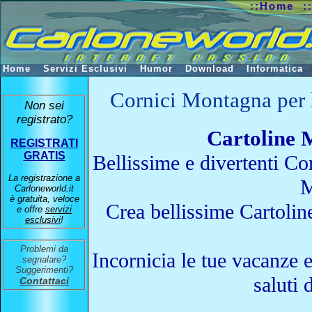
::Home
:
Home
Servizi Esclusivi
Humor
Download
Informatica
Cornici Montagna per l
Non sei
registrato?
Cartoline 
REGISTRATI
GRATIS
Bellissime e divertenti Co
La registrazione a
M
Carloneworld.it
è gratuita, veloce
Crea bellissime Cartol
e offre
servizi
esclusivi
!
Problemi da
Incornicia le tue vacanze e
segnalare?
Suggerimenti?
saluti 
Contattaci