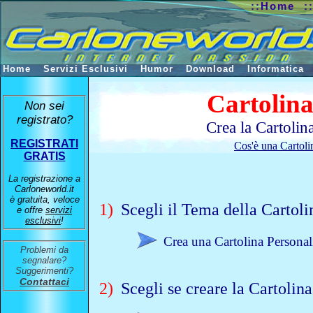
::Home
:
Home
Servizi Esclusivi
Humor
Download
Informatica
Cartolina
Non sei
registrato?
Crea la Cartolin
REGISTRATI
Cos'è una Cartoli
GRATIS
La registrazione a
Carloneworld.it
è gratuita, veloce
1)
Scegli il Tema della Cartoli
e offre
servizi
esclusivi
!
Crea una Cartolina Personali
Problemi da
segnalare?
Suggerimenti?
Contattaci
2)
Scegli se creare la Cartolin