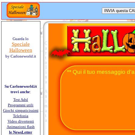
Guarda lo
Speciale
Halloween
by Carloneworld.it
** Qui il tuo messaggio d'a
Su Carloneworld.it
trovi anche
:
Test Adsl
Programmi utili
Giochi simpaticissimi
Telefonia
Video divertenti
Animazioni flash
le NewsLetter