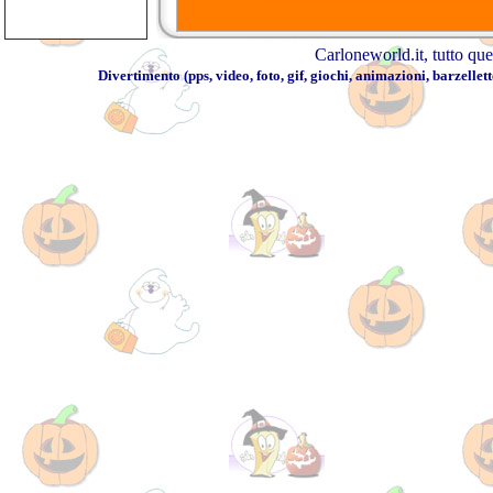
Carloneworld.it
, tutto qu
Divertimento
(
pps
,
video
,
foto
,
gif
,
giochi
,
animazioni
,
barzellett