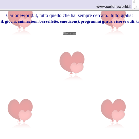
Carloneworld.it
, tutto quello che hai sempre cercato..
tutto gratis
!
if
,
giochi
,
animazioni
,
barzellette
,
emoticons
),
programmi gratis
,
risorse utili
,
t
Disclaimer