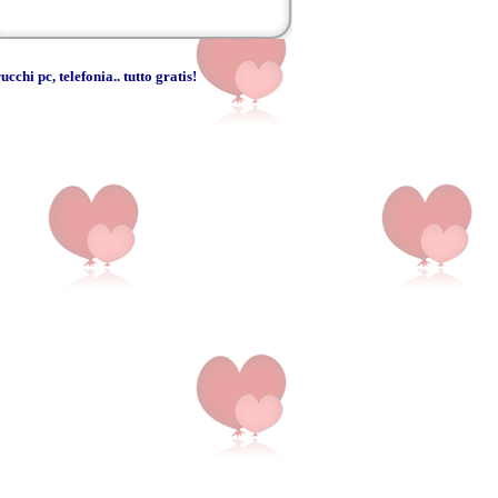
rucchi pc
,
telefonia
..
tutto gratis
!