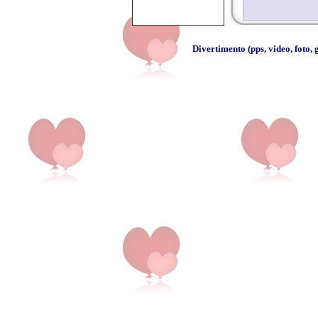
Divertimento
(
pps
,
video
,
foto
,
g