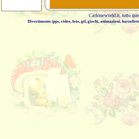
Carloneworld.it
, tutto qu
Divertimento
(
pps
,
video
,
foto
,
gif
,
giochi
,
animazioni
,
barzellett