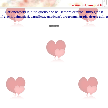
Carloneworld.it
, tutto quello che hai sempre cercato..
tutto gratis
!
if
,
giochi
,
animazioni
,
barzellette
,
emoticons
),
programmi gratis
,
risorse utili
,
t
Disclaimer