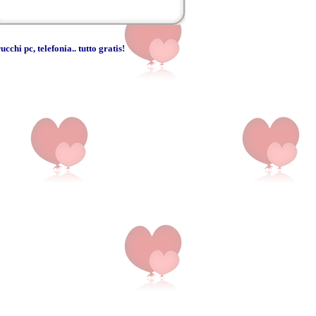
rucchi pc
,
telefonia
..
tutto gratis
!