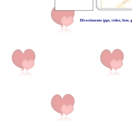
Divertimento
(
pps
,
video
,
foto
,
g