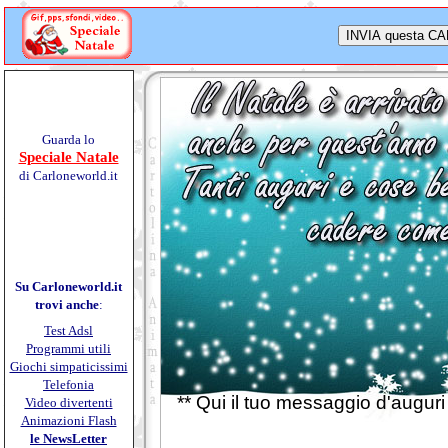
Guarda lo
Speciale Natale
di Carloneworld.it
Su Carloneworld.it
trovi anche
:
Test Adsl
Programmi utili
Giochi simpaticissimi
Telefonia
** Qui il tuo messaggio d'auguri 
Video divertenti
Animazioni Flash
le NewsLetter