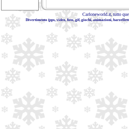
Carloneworld.it
, tutto qu
Divertimento
(
pps
,
video
,
foto
,
gif
,
giochi
,
animazioni
,
barzellett