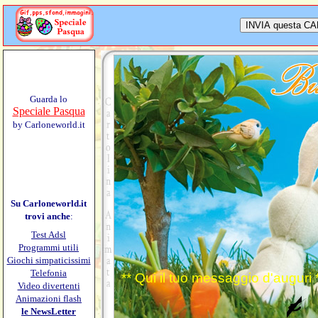
Guarda lo
Speciale Pasqua
by Carloneworld.it
Su Carloneworld.it
trovi anche
:
Test Adsl
Programmi utili
Giochi simpaticissimi
Telefonia
** Qui il tuo messaggio d'auguri 
Video divertenti
Animazioni flash
le NewsLetter