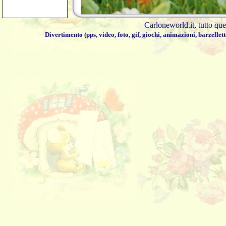
Carloneworld.it
, tutto qu
Divertimento
(
pps
,
video
,
foto
,
gif
,
giochi
,
animazioni
,
barzellett