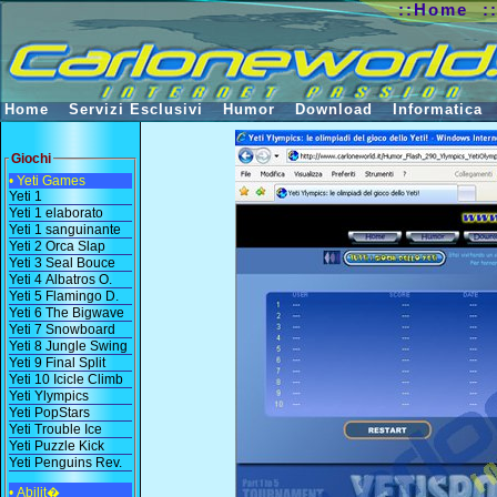
::Home
:
Home
Servizi Esclusivi
Humor
Download
Informatica
Giochi
• Yeti Games
Yeti 1
Yeti 1 elaborato
Yeti 1 sanguinante
Yeti 2 Orca Slap
Yeti 3 Seal Bouce
Yeti 4 Albatros O.
Yeti 5 Flamingo D.
Yeti 6 The Bigwave
Yeti 7 Snowboard
Yeti 8 Jungle Swing
Yeti 9 Final Split
Yeti 10 Icicle Climb
Yeti Ylympics
Yeti PopStars
Yeti Trouble Ice
Yeti Puzzle Kick
Yeti Penguins Rev.
• Abilit�