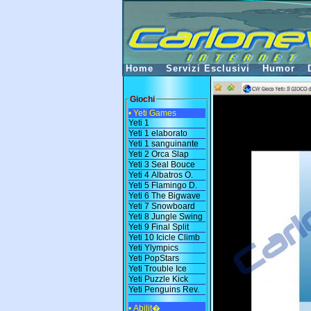
Home
Servizi Esclusivi
Humor
Giochi
• Yeti Games
Yeti 1
Yeti 1 elaborato
Yeti 1 sanguinante
Yeti 2 Orca Slap
Yeti 3 Seal Bouce
Yeti 4 Albatros O.
Yeti 5 Flamingo D.
Yeti 6 The Bigwave
Yeti 7 Snowboard
Yeti 8 Jungle Swing
Yeti 9 Final Split
Yeti 10 Icicle Climb
Yeti Ylympics
Yeti PopStars
Yeti Trouble Ice
Yeti Puzzle Kick
Yeti Penguins Rev.
• Abilit�