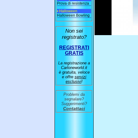
Prova di resistenza
• Halloween
Halloween Bowling
Non sei
registrato?
REGISTRATI
GRATIS
La registrazione a
Carloneworld.it
è gratuita, veloce
e offre
servizi
esclusivi
!
Problemi da
segnalare?
Suggerimenti?
Contattaci