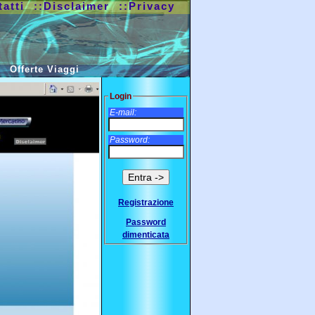
tatti
::Disclaimer
::Privacy
Offerte Viaggi
Login
E-mail:
Password:
Registrazione
Password
dimenticata