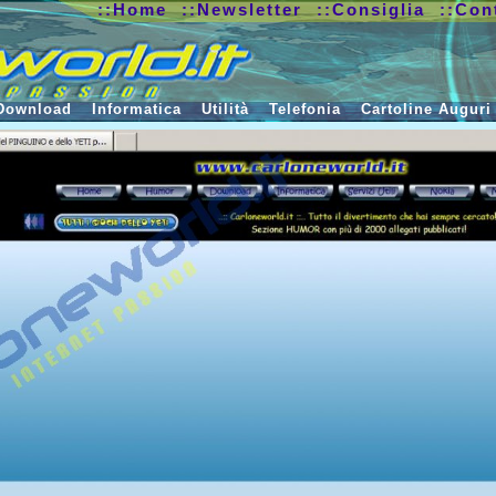
::Home
::Newsletter
::Consiglia
::Con
Download
Informatica
Utilità
Telefonia
Cartoline Auguri