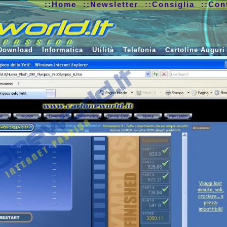
::Home
::Newsletter
::Consiglia
::Con
Download
Informatica
Utilità
Telefonia
Cartoline Auguri