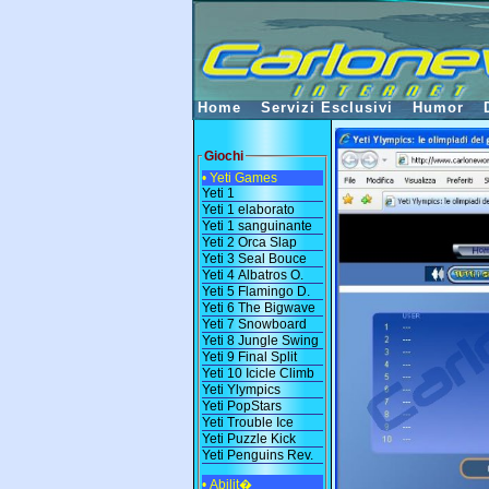
Home
Servizi Esclusivi
Humor
Giochi
• Yeti Games
Yeti 1
Yeti 1 elaborato
Yeti 1 sanguinante
Yeti 2 Orca Slap
Yeti 3 Seal Bouce
Yeti 4 Albatros O.
Yeti 5 Flamingo D.
Yeti 6 The Bigwave
Yeti 7 Snowboard
Yeti 8 Jungle Swing
Yeti 9 Final Split
Yeti 10 Icicle Climb
Yeti Ylympics
Yeti PopStars
Yeti Trouble Ice
Yeti Puzzle Kick
Yeti Penguins Rev.
• Abilit�