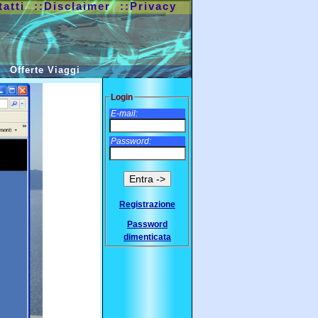
tatti
::Disclaimer
::Privacy
Offerte Viaggi
Login
E-mail:
Password:
Registrazione
Password
dimenticata