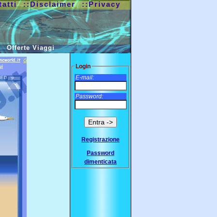
tatti
::Disclaimer
::Privacy
Offerte Viaggi
Login
E-mail:
Password:
Registrazione
Password
dimenticata