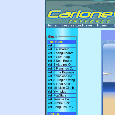
Home
Servizi Esclusivi
Humor
Giochi
• Yeti Games
Yeti 1
Yeti 1 elaborato
Yeti 1 sanguinante
Yeti 2 Orca Slap
Yeti 3 Seal Bouce
Yeti 4 Albatros O.
Yeti 5 Flamingo D.
Yeti 6 The Bigwave
Yeti 7 Snowboard
Yeti 8 Jungle Swing
Yeti 9 Final Split
Yeti 10 Icicle Climb
Yeti Ylympics
Yeti PopStars
Yeti Trouble Ice
Yeti Puzzle Kick
Yeti Penguins Rev.
• Abilit�