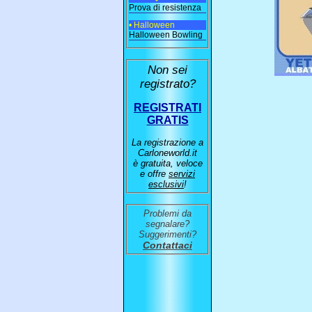
Prova di resistenza
• Halloween
Halloween Bowling
Non sei
registrato?
REGISTRATI
GRATIS
La registrazione a
Carloneworld.it
è gratuita, veloce
e offre
servizi
esclusivi
!
Problemi da
segnalare?
Suggerimenti?
Contattaci