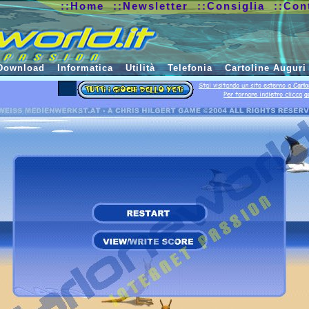
::Home
::Newsletter
::Consiglia
::Con
Download
Informatica
Utilità
Telefonia
Cartoline Auguri