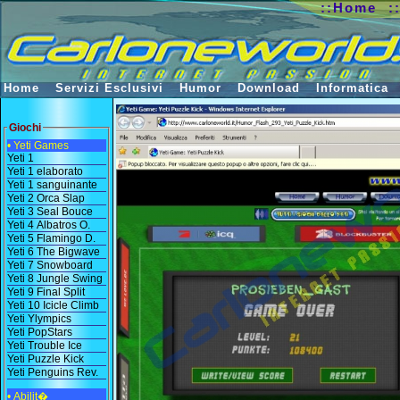
::Home
:
Home
Servizi Esclusivi
Humor
Download
Informatica
Giochi
• Yeti Games
Yeti 1
Yeti 1 elaborato
Yeti 1 sanguinante
Yeti 2 Orca Slap
Yeti 3 Seal Bouce
Yeti 4 Albatros O.
Yeti 5 Flamingo D.
Yeti 6 The Bigwave
Yeti 7 Snowboard
Yeti 8 Jungle Swing
Yeti 9 Final Split
Yeti 10 Icicle Climb
Yeti Ylympics
Yeti PopStars
Yeti Trouble Ice
Yeti Puzzle Kick
Yeti Penguins Rev.
• Abilit�