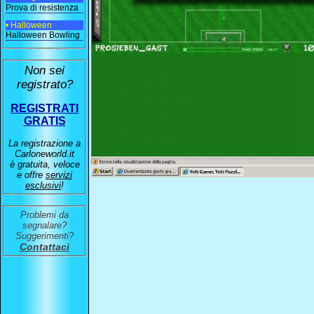
Prova di resistenza
• Halloween
Halloween Bowling
Non sei
registrato?
REGISTRATI
GRATIS
La registrazione a
Carloneworld.it
è gratuita, veloce
e offre
servizi
esclusivi
!
Problemi da
segnalare?
Suggerimenti?
Contattaci