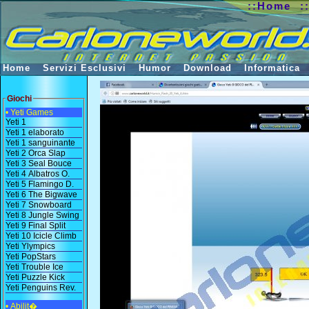
::Home
:
Home
Servizi Esclusivi
Humor
Download
Informatica
Giochi
• Yeti Games
Yeti 1
Yeti 1 elaborato
Yeti 1 sanguinante
Yeti 2 Orca Slap
Yeti 3 Seal Bouce
Yeti 4 Albatros O.
Yeti 5 Flamingo D.
Yeti 6 The Bigwave
Yeti 7 Snowboard
Yeti 8 Jungle Swing
Yeti 9 Final Split
Yeti 10 Icicle Climb
Yeti Ylympics
Yeti PopStars
Yeti Trouble Ice
Yeti Puzzle Kick
Yeti Penguins Rev.
• Abilit�