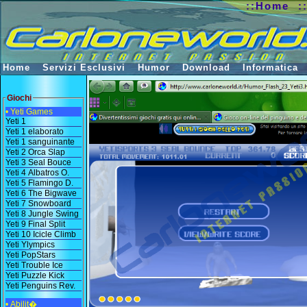
::Home
:
Home
Servizi Esclusivi
Humor
Download
Informatica
Giochi
• Yeti Games
Yeti 1
Yeti 1 elaborato
Yeti 1 sanguinante
Yeti 2 Orca Slap
Yeti 3 Seal Bouce
Yeti 4 Albatros O.
Yeti 5 Flamingo D.
Yeti 6 The Bigwave
Yeti 7 Snowboard
Yeti 8 Jungle Swing
Yeti 9 Final Split
Yeti 10 Icicle Climb
Yeti Ylympics
Yeti PopStars
Yeti Trouble Ice
Yeti Puzzle Kick
Yeti Penguins Rev.
• Abilit�