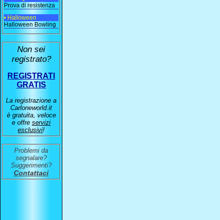
Prova di resistenza
• Halloween
Halloween Bowling
Non sei
registrato?
REGISTRATI
GRATIS
La registrazione a
Carloneworld.it
è gratuita, veloce
e offre
servizi
esclusivi
!
Problemi da
segnalare?
Suggerimenti?
Contattaci