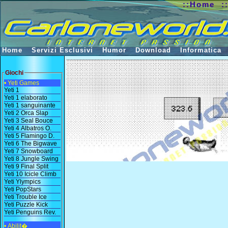
::Home
:
Home
Servizi Esclusivi
Humor
Download
Informatica
Giochi
• Yeti Games
Yeti 1
Yeti 1 elaborato
Yeti 1 sanguinante
Yeti 2 Orca Slap
Yeti 3 Seal Bouce
Yeti 4 Albatros O.
Yeti 5 Flamingo D.
Yeti 6 The Bigwave
Yeti 7 Snowboard
Yeti 8 Jungle Swing
Yeti 9 Final Split
Yeti 10 Icicle Climb
Yeti Ylympics
Yeti PopStars
Yeti Trouble Ice
Yeti Puzzle Kick
Yeti Penguins Rev.
• Abilit�