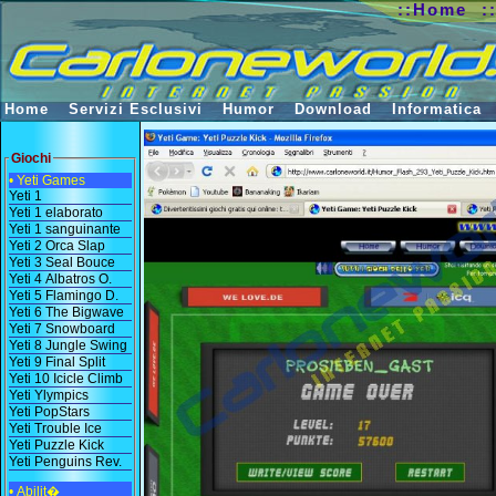
::Home
:
Home
Servizi Esclusivi
Humor
Download
Informatica
Giochi
• Yeti Games
Yeti 1
Yeti 1 elaborato
Yeti 1 sanguinante
Yeti 2 Orca Slap
Yeti 3 Seal Bouce
Yeti 4 Albatros O.
Yeti 5 Flamingo D.
Yeti 6 The Bigwave
Yeti 7 Snowboard
Yeti 8 Jungle Swing
Yeti 9 Final Split
Yeti 10 Icicle Climb
Yeti Ylympics
Yeti PopStars
Yeti Trouble Ice
Yeti Puzzle Kick
Yeti Penguins Rev.
• Abilit�